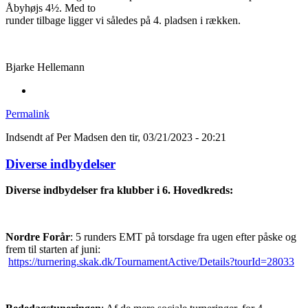
Åbyhøjs 4½. Med to
runder tilbage ligger vi således på 4. pladsen i rækken.
Bjarke Hellemann
Permalink
Indsendt af
Per Madsen
den tir, 03/21/2023 - 20:21
Diverse indbydelser
Diverse indbydelser fra klubber i 6. Hovedkreds:
Nordre Forår
: 5 runders EMT på torsdage fra ugen efter påske og
frem til starten af juni:
https://turnering.skak.dk/TournamentActive/Details?tourId=28033