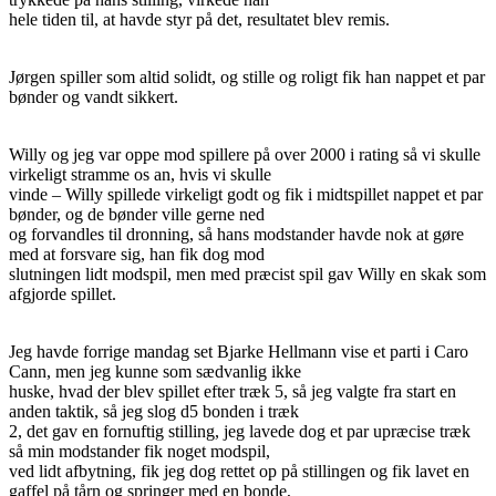
hele tiden til, at havde styr på det, resultatet blev remis.
Jørgen spiller som altid solidt, og stille og roligt fik han nappet et par
bønder og vandt sikkert.
Willy og jeg var oppe mod spillere på over 2000 i rating så vi skulle
virkeligt stramme os an, hvis vi skulle
vinde – Willy spillede virkeligt godt og fik i midtspillet nappet et par
bønder, og de bønder ville gerne ned
og forvandles til dronning, så hans modstander havde nok at gøre
med at forsvare sig, han fik dog mod
slutningen lidt modspil, men med præcist spil gav Willy en skak som
afgjorde spillet.
Jeg havde forrige mandag set Bjarke Hellmann vise et parti i Caro
Cann, men jeg kunne som sædvanlig ikke
huske, hvad der blev spillet efter træk 5, så jeg valgte fra start en
anden taktik, så jeg slog d5 bonden i træk
2, det gav en fornuftig stilling, jeg lavede dog et par upræcise træk
så min modstander fik noget modspil,
ved lidt afbytning, fik jeg dog rettet op på stillingen og fik lavet en
gaffel på tårn og springer med en bonde,