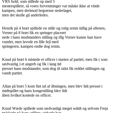
VRS hold, som stillede op med 5
mesterspillere, så vores forventninger var måske ikke at vinde
kampen, men derimod begrænse nederlaget,
men det skulle gå anderledes.
Henrik på 4 bræt spillede en stille og rolig remis tidlig på aftenen,
Verner på 8 bræt fik en springer placeret
nede i hans modstanders stilling og iflg Verner kunne han have
vundet, men lavede en lille fejl med
springeren, kampen endte dog remis.
Knud på bræt 6 mistede et officer i starten af partiet, men fik ( som
sædvanlig ) et angreb og fik i lang tid
presset hans modstander, som dog til sidst fik reddet stillingen og
vandt partiet.
Allan på bræt 5 kom fint ud af åbningen, men blev lidt presset i
midtspillet og hans kongestilling blev lidt
åben hvilket kostede en officer.
Knud Wæde spillede som sædvanligt meget solidt og selvom Freja
trykkede på hans stilling, virkede han