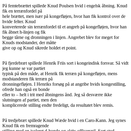
På femtebrættet spillede Knud Poulsen hvid i engelsk åbning. Knud
fik en terrænfordel på
hele brættet, men især på kongefløjen, hvor han fik kontrol over de
hvide felter. Knud
konverterede sin terrænfordel til et angreb på kongefløjen, hvor han
fik åbnet h-linjen og fik
begge tårne og dronningen i linjen. Angrebet blev for meget for
Knuds modstander, der måtte
give op og Knud sikrede holdet et point.
På fjerdebræt spillede Henrik Friis sort i kongeindisk forsvar. Så vidt
jeg kunne se var partiet
typisk på den måde, at Henrik fik terræn på kongefløjen, mens
modstanderen fik terræn på
dronningefløjen. I Henriks forsøg på at angribe hvids kongestilling,
ofrede han også en bonde
eller to – helt i trit med åbningens ånd. Jeg så desværre ikke
slutningen af partiet, men den
komplicerede stilling endte fredeligt, da resultatet blev remis.
På tredjebræt spillede Knud Wæde hvid i en Caro-Kann. Jeg synes
Knud fik en fremragende
stilling med en isoleret d-bonde og aktiv officerspil. Sort stod