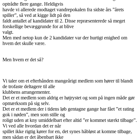
optrådte flere gange. Heldigvis
havde vi allerede modtaget vandrepokalen fra sidste års ”årets
spiller”, så ved at kigge lidt på den
faldt antallet af kandidater til 2. Disse repræsenterede så meget
forskellige bevæggrunde for at blive
valgt.
Men med netop kun de 2 kandidater var der hurtigt enighed om
hvem det skulle være.
Men hvem er det så?
Vi taler om et efterhånden mangeårigt medlem som hører til blandt
de trofaste deltagere til alle
klubbens arrangementer.
Det er et medlem som aldrig er højrystet og som på ingen måde gør
opmærksom på sig selv.
Det er et medlem der i tidens løb gentagne gange har fået ”et rating
gok i nøden”, men som stille og
roligt uden at kny umiddelbart efter altid ”er kommet stærkt tilbage”.
Vi ved alle hvordan det er når
spillet ikke rigtig kører for en, det synes håbløst at komme tilbage,
men sådan er det åbenbart ikke