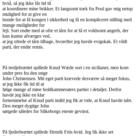
hvid, så jeg ikke får tid til
at koordinere mine brikker. Et langsomt træk fra Poul gav mig netop
mulighed for at give en
bonde for at få kongen i sikkerhed og få en kompliceret stilling med
mange muligheder for
fejl. Sort endte med at ofre et tårn for at få et voldsomt angreb, der
kun kunne afværges ved,
at jeg ofrede et tårn tilbage, hvorefter jeg havde evigskak. Et vildt
parti, der endte remis.
På tredjebrættet spillede Knud Wæde sort i en sicilianer, men kom
under pres fra den unge
John Christensen. Mit eget parti krævede desværre så meget fokus,
at jeg ikke fik tid til at
følge mange af mine holdkammeraters partier i detaljer. Derfor
havde jeg ikke en klar
fornemmelse af Knud parti indtil jeg fik at vide, at Knud havde tabt.
Den meget dygtige John
sørgede således for Silkeborgs eneste gevinst.
På fjedrebrættet spillede Henrik Friis hvid. Jeg fik ikke set