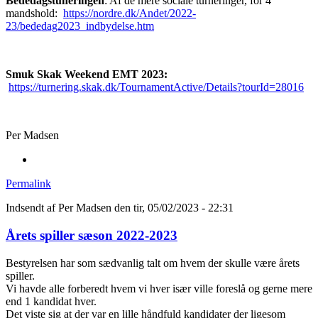
Bededagstuneringen
: Af de mere sociale turneringer, for 4
mandshold:
https://nordre.dk/Andet/2022-
23/bededag2023_indbydelse.htm
Smuk Skak Weekend EMT 2023:
https://turnering.skak.dk/TournamentActive/Details?tourId=28016
Per Madsen
Permalink
Indsendt af
Per Madsen
den tir, 05/02/2023 - 22:31
Årets spiller sæson 2022-2023
Bestyrelsen har som sædvanlig talt om hvem der skulle være årets
spiller.
Vi havde alle forberedt hvem vi hver især ville foreslå og gerne mere
end 1 kandidat hver.
Det viste sig at der var en lille håndfuld kandidater der ligesom