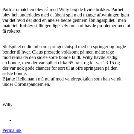
Parti 2 i matchen blev så med Willy bag de hvide brikker. Partiet
blev helt anderledes med et åbent spil med mange afbytninger. Igen
var det hvid der stod en anelse bedre gennem åbningsspillet, men
materielt forblev stillingen lige selv om sort havde problemer med at
få rokeret.
Slutspillet endte ud som springerslutspil med en springer og nogle
bønder til hver. Claus pressede voldsomt på men måtte tage
mod remis da den sidste sorte bonde faldt. Willy havde stadig
en bonde, men der var spillet cirka 65 træk og kl. var 23.15 og
der var nok gode chancer for sort til at ofre springeren på den
sidste bonde.
Bjarke Hellemann må nu af med vandrepokalen som han vandt
under Coronapandemien.
Willy
Permalink