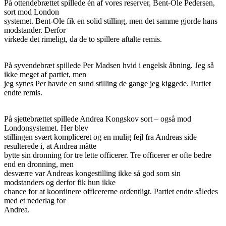
På ottendebrættet spillede én af vores reserver, Bent-Ole Pedersen,
sort mod London
systemet. Bent-Ole fik en solid stilling, men det samme gjorde hans
modstander. Derfor
virkede det rimeligt, da de to spillere aftalte remis.
På syvendebræt spillede Per Madsen hvid i engelsk åbning. Jeg så
ikke meget af partiet, men
jeg synes Per havde en sund stilling de gange jeg kiggede. Partiet
endte remis.
På sjettebrættet spillede Andrea Kongskov sort – også mod
Londonsystemet. Her blev
stillingen svært kompliceret og en mulig fejl fra Andreas side
resulterede i, at Andrea måtte
bytte sin dronning for tre lette officerer. Tre officerer er ofte bedre
end en dronning, men
desværre var Andreas kongestilling ikke så god som sin
modstanders og derfor fik hun ikke
chance for at koordinere officererne ordentligt. Partiet endte således
med et nederlag for
Andrea.