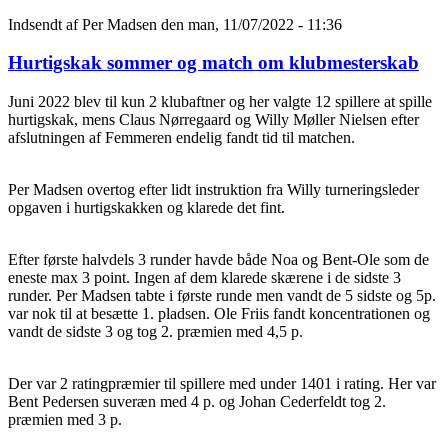
Indsendt af
Per Madsen
den man, 11/07/2022 - 11:36
Hurtigskak sommer og match om klubmesterskab
Juni 2022 blev til kun 2 klubaftner og her valgte 12 spillere at spille
hurtigskak, mens Claus Nørregaard og Willy Møller Nielsen efter
afslutningen af Femmeren endelig fandt tid til matchen.
Per Madsen overtog efter lidt instruktion fra Willy turneringsleder
opgaven i hurtigskakken og klarede det fint.
Efter første halvdels 3 runder havde både Noa og Bent-Ole som de
eneste max 3 point. Ingen af dem klarede skærene i de sidste 3
runder. Per Madsen tabte i første runde men vandt de 5 sidste og 5p.
var nok til at besætte 1. pladsen. Ole Friis fandt koncentrationen og
vandt de sidste 3 og tog 2. præmien med 4,5 p.
Der var 2 ratingpræmier til spillere med under 1401 i rating. Her var
Bent Pedersen suveræn med 4 p. og Johan Cederfeldt tog 2.
præmien med 3 p.