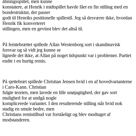
åbningsspillet, men kunne
konstatere, at Henrik i midtspillet havde fået en fin stilling med en
bondestruktur, der passer
godt til Henriks positionelle spillestil. Jeg så desværre ikke, hvordan
Henrik fik konverteret
stillingen, men en gevinst blev det altså til.
På femtebrættet spillede Allan Westenborg sort i skandinavisk
forsvar og så vidt jeg kunne se
lignede det ikke, at Allan på noget tidspunkt var i problemer. Partiet
endte i en hurtig remis.
På sjettebræt spillede Christian Jensen hvid i en af hovedvarianterne
i Caro-Kann. Christian
fulgte teorien, men lavede en lille unøjagtighed, der gav sort
mulighed for at undgå nogle
komplicerede varianter. I den resulterende stilling står hvid nok
stadig en smule bedre, men
Christians remistilbud var forståeligt og blev modtaget af
modstanderen.