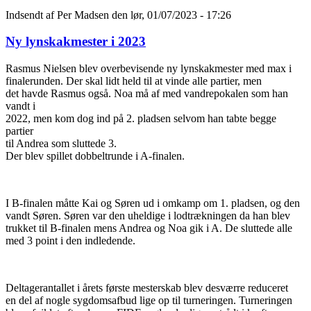
Indsendt af
Per Madsen
den lør, 01/07/2023 - 17:26
Ny lynskakmester i 2023
Rasmus Nielsen blev overbevisende ny lynskakmester med max i
finalerunden. Der skal lidt held til at vinde alle partier, men
det havde Rasmus også. Noa må af med vandrepokalen som han
vandt i
2022, men kom dog ind på 2. pladsen selvom han tabte begge
partier
til Andrea som sluttede 3.
Der blev spillet dobbeltrunde i A-finalen.
I B-finalen måtte Kai og Søren ud i omkamp om 1. pladsen, og den
vandt Søren. Søren var den uheldige i lodtrækningen da han blev
trukket til B-finalen mens Andrea og Noa gik i A. De sluttede alle
med 3 point i den indledende.
Deltagerantallet i årets første mesterskab blev desværre reduceret
en del af nogle sygdomsafbud lige op til turneringen. Turneringen