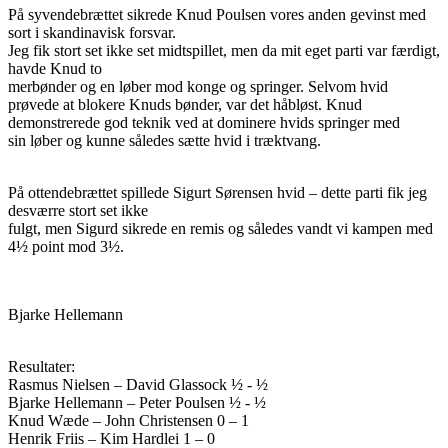
På syvendebrættet sikrede Knud Poulsen vores anden gevinst med
sort i skandinavisk forsvar.
Jeg fik stort set ikke set midtspillet, men da mit eget parti var færdigt,
havde Knud to
merbønder og en løber mod konge og springer. Selvom hvid
prøvede at blokere Knuds bønder, var det håbløst. Knud
demonstrerede god teknik ved at dominere hvids springer med
sin løber og kunne således sætte hvid i træktvang.
På ottendebrættet spillede Sigurt Sørensen hvid – dette parti fik jeg
desværre stort set ikke
fulgt, men Sigurd sikrede en remis og således vandt vi kampen med
4½ point mod 3½.
Bjarke Hellemann
Resultater:
Rasmus Nielsen – David Glassock ½ - ½
Bjarke Hellemann – Peter Poulsen ½ - ½
Knud Wæde – John Christensen 0 – 1
Henrik Friis – Kim Hardlei 1 – 0