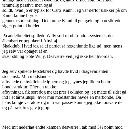
temmelig passivt, men også
solidt, hvad jo er typisk for Caro-Kann. Jeg var derfor usikker på om
Knud kunne bryde
gennem sorts stilling. Det kunne Knud til gengæld og han sikrede
sig et point til holdet.
På andetbrættet spillede Willy sort mod London-systemet, der
åbenbart er populært i Åbyhøj
Skakklub. Hvad jeg så af partiet så nogenlunde lige ud, men mens
jeg selv var optaget af en
svær stilling tabte Willy. Desværre ved jeg ikke helt hvordan.
Jeg selv spillede førstebræt og havde hvid i dragevarianten i
siciliansk. Min modstander
afbyttede de hvidfeltede løbere og jeg synes jeg fik en bedre
bondestruktur. Efter en række
afbytninger, fik sort dog meget pres i c-linjen og jeg måtte til sidst gå
ind i et tårnslutspil, hvor min modstander havde en merbonde. Da
hans konge var aktiv og min var passiv kunne jeg ikke forsvare det
og på træk tres gav jeg op.
Med mit nederlag endte kampen desværre i tab med 3½ point mod