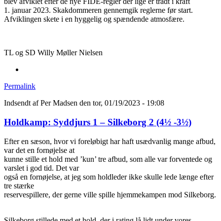
blev afviklet efter de nye FIDE-regler der lige er trådt i kraft
1. januar 2023. Skakdommeren gennemgik reglerne før start.
Afviklingen skete i en hyggelig og spændende atmosfære.
TL og SD Willy Møller Nielsen
Permalink
Indsendt af
Per Madsen
den tor, 01/19/2023 - 19:08
Holdkamp: Syddjurs 1 – Silkeborg 2 (4½ -3½)
Efter en sæson, hvor vi foreløbigt har haft usædvanlig mange afbud,
var det en fornøjelse at
kunne stille et hold med ’kun’ tre afbud, som alle var forventede og
varslet i god tid. Det var
også en fornøjelse, at jeg som holdleder ikke skulle lede længe efter
tre stærke
reservespillere, der gerne ville spille hjemmekampen mod Silkeborg.
Silkeborg stillede med et hold, der i rating lå lidt under vores