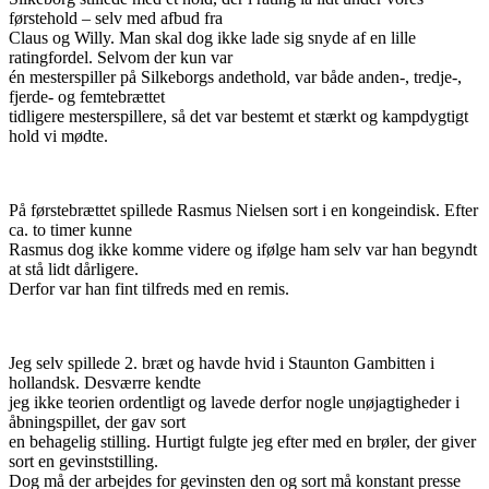
førstehold – selv med afbud fra
Claus og Willy. Man skal dog ikke lade sig snyde af en lille
ratingfordel. Selvom der kun var
én mesterspiller på Silkeborgs andethold, var både anden-, tredje-,
fjerde- og femtebrættet
tidligere mesterspillere, så det var bestemt et stærkt og kampdygtigt
hold vi mødte.
På førstebrættet spillede Rasmus Nielsen sort i en kongeindisk. Efter
ca. to timer kunne
Rasmus dog ikke komme videre og ifølge ham selv var han begyndt
at stå lidt dårligere.
Derfor var han fint tilfreds med en remis.
Jeg selv spillede 2. bræt og havde hvid i Staunton Gambitten i
hollandsk. Desværre kendte
jeg ikke teorien ordentligt og lavede derfor nogle unøjagtigheder i
åbningspillet, der gav sort
en behagelig stilling. Hurtigt fulgte jeg efter med en brøler, der giver
sort en gevinststilling.
Dog må der arbejdes for gevinsten den og sort må konstant presse