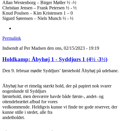
Allan Westenborg – Birger Møller ½ -½
Christian Jensen – Frank Petersen ½ - ½
Knud Poulsen – Kim Kristensen 1 – 0
Sigurd Sørensen – Niels Munch ½ - ½
Permalink
Indsendt af
Per Madsen
den ons, 02/15/2023 - 19:19
Holdkamp: Åbyhøj 1 - Syddjurs 1 (4½ -3½)
Den 9. februar mødte Syddjurs’ førstehold Åbyhøj på udebane.
Åbyhøj har et rimelig stærkt hold, der på papiret nok svarer
nogenlunde til Syddjurs
førstehold, men desværre havde både første-, andet- og
ottendebrættet afbud for vores
vedkommende. Heldigvis kunne vi finde tre gode reserver, der
kunne stille i stedet, alle fra
andetholdet.