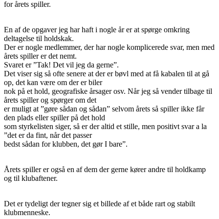
for årets spiller.
En af de opgaver jeg har haft i nogle år er at spørge omkring
deltagelse til holdskak.
Der er nogle medlemmer, der har nogle komplicerede svar, men med
årets spiller er det nemt.
Svaret er ”Tak! Det vil jeg da gerne”.
Det viser sig så ofte senere at der er bøvl med at få kabalen til at gå
op, det kan være om der er biler
nok på et hold, geografiske årsager osv. Når jeg så vender tilbage til
årets spiller og spørger om det
er muligt at ”gøre sådan og sådan” selvom årets så spiller ikke får
den plads eller spiller på det hold
som styrkelisten siger, så er der altid et stille, men positivt svar a la
”det er da fint, når det passer
bedst sådan for klubben, det gør I bare”.
Årets spiller er også en af dem der gerne kører andre til holdkamp
og til klubaftener.
Det er tydeligt der tegner sig et billede af et både rart og stabilt
klubmenneske.