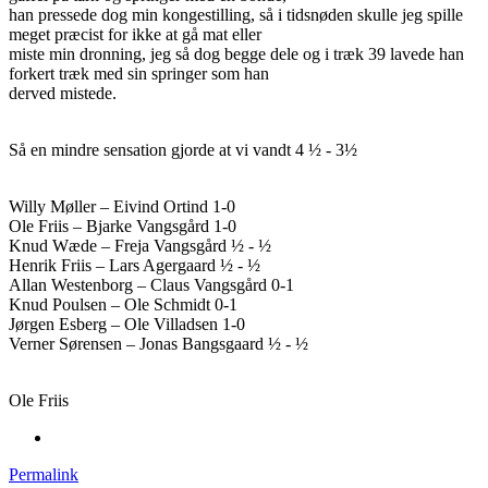
han pressede dog min kongestilling, så i tidsnøden skulle jeg spille
meget præcist for ikke at gå mat eller
miste min dronning, jeg så dog begge dele og i træk 39 lavede han
forkert træk med sin springer som han
derved mistede.
Så en mindre sensation gjorde at vi vandt 4 ½ - 3½
Willy Møller – Eivind Ortind 1-0
Ole Friis – Bjarke Vangsgård 1-0
Knud Wæde – Freja Vangsgård ½ - ½
Henrik Friis – Lars Agergaard ½ - ½
Allan Westenborg – Claus Vangsgård 0-1
Knud Poulsen – Ole Schmidt 0-1
Jørgen Esberg – Ole Villadsen 1-0
Verner Sørensen – Jonas Bangsgaard ½ - ½
Ole Friis
Permalink