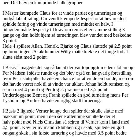
her. Det blev en kamprunde i alle grupper.
I Mester kæmpede Claus for at vinde partiet og turneringen og
undgå tab af rating. Omvendt kæmpede Jesper for at bevare den
spinkle føring og vinde turneringen med mindst en halv. I
tidnøden måtte Jesper ty til krav om remis efter samme stilling 3
gange og den holdt hjem så turneringen blev vundet med beskedne
3 point.
Hele 4 spillere Allan, Henrik, Bjarke og Claus sluttede på 2,5 point
og turneringens Skakdommer Willy måtte trække det tunge lod at
slutte sidst med 2 point.
I Basis 1 magede det sig sådan at der var topopgør mellem Johan og
Per Madsen i sidste runde og det blev også en langvarig forestilling
hvor Per i slutspillet havde en chance for at vinde en bonde, men om
det havde været nok til at vinde var uklart. Johan holdt remisen og
sejren med 4 point og Per tog 2. præmie med 3,5 point.
Underdoggene Bent og Frank spillede en god turnering mens Per
Lysholm og Andrea havde en rigtig skidt turnering.
I Basis 2 lignede Verner længe den spiller der skulle slutte med
maksimum point, men i den sene aftentime smuttede der et
halv point mod Niels Christian så sejren til Verner kom i land med
4,5 point. Kavi er ny mand i klubben og i skak, spillede en god
omgang skak i sin første turnering og havde med 3,5 point bedre