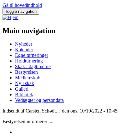
Gå til hovedindhold
Toggle navigation
Main navigation
Nyheder
Kalender
Egne turneringer
Holdturnering
Skak i dagtimerne
Bestyrelsen
Medlemskab
Ny i skak
Galleri
Bibliotek
Vedtægter og persondata
Indsendt af
Carsten Schødt…
den
ons, 10/19/2022 - 10:45
Bestyrelsen informerer ....