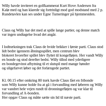
Willy havde inviteret en golfkammerat Kurt Hove Andersen fra
Kalø med og han klarede sig fortrinligt mod god modstand med 2 p.
Rundetavlen kan ses under Egne Turneringer på hjemmesiden.
Claus og Willy har det med at spille lange partier, og denne match
var ingen undtagelse hvad det angår.
I lodtrækningen trak Claus de hvide brikker i første parti. Claus stod
lidt bedre igennem åbningsspillet, men centrum blev
blokeret hvorefter spillet blev flyttet til kongefløjen. Her vandt Willy
en bonde og stod derefter bedst. Willy tillod med yderligere
en bondegevinst afbytning til et slutspil med mange bønder
og uligefarvet løber og det forlængede partiet.
Kl. 00.15 efter omkring 80 træk havde Claus fået en fribonde
som Willy kunne holde fra at gå i forvandling med løberen og Willy
var vandret hele vejen rundt til dronningefløjen og var klar til
forvandling af A-bonden.
Her opgav Claus og måtte sætte sin lid til næste parti.