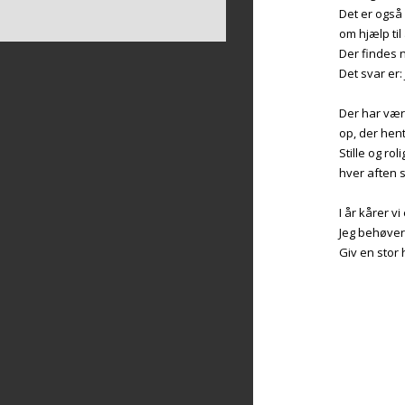
Det er også
BIBLIOTEK
om hjælp til
Der findes 
VEDTÆGTER OG PERSONDATA
Det svar er:
Der har være
op, der hen
Stille og r
hver aften s
I år kårer v
Jeg behøve
Giv en stor 