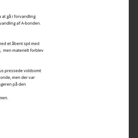
 at gå i forvandling
orvandling af A-bonden.
 med et åbent spil med
, men materielt forblev
laus pressede voldsomt
bonde, men der var
ringeren på den
ien.