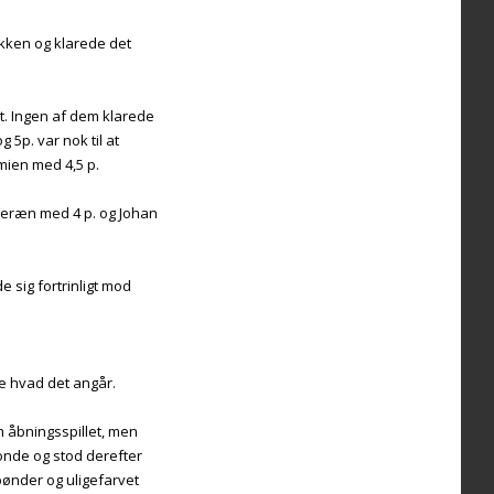
akken og klarede det
t. Ingen af dem klarede
5p. var nok til at
mien med 4,5 p.
uveræn med 4 p. og Johan
 sig fortrinligt mod
se hvad det angår.
em åbningsspillet, men
bonde og stod derefter
bønder og uligefarvet