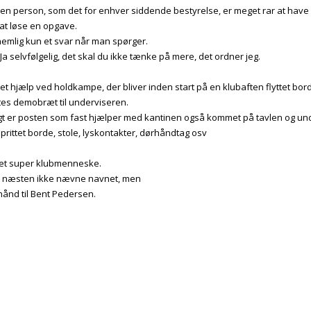
 en person, som det for enhver siddende bestyrelse, er meget rar at have
 at løse en opgave.
nemlig kun et svar når man spørger.
 Ja selvfølgelig, det skal du ikke tænke på mere, det ordner jeg.
t hjælp ved holdkampe, der bliver inden start på en klubaften flyttet borde
tes demobræt til underviseren.
oligt er posten som fast hjælper med kantinen også kommet på tavlen og u
prittet borde, stole, lyskontakter, dørhåndtag osv
i et super klubmenneske.
r næsten ikke nævne navnet, men
hånd til Bent Pedersen.