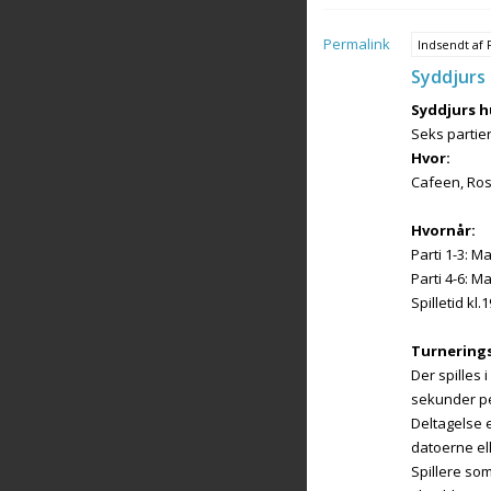
Permalink
Indsendt af
Syddjurs 
Syddjurs h
Seks partier
Hvor:
Cafeen, Ros
Hvornår:
Parti 1-3: 
Parti 4-6: 
Spilletid kl.1
Turnering
Der spilles
sekunder pe
Deltagelse e
datoerne el
Spillere som