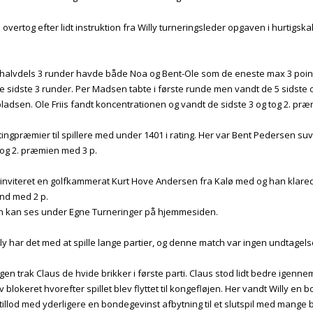
vertog efter lidt instruktion fra Willy turneringsleder opgaven i hurtigsk
e halvdels 3 runder havde både Noa og Bent-Ole som de eneste max 3 poin
 sidste 3 runder. Per Madsen tabte i første runde men vandt de 5 sidste og 
ladsen. Ole Friis fandt koncentrationen og vandt de sidste 3 og tog 2. præ
tingpræmier til spillere med under 1401 i rating. Her var Bent Pedersen s
tog 2. præmien med 3 p.
 inviteret en golfkammerat Kurt Hove Andersen fra Kalø med og han klarede
nd med 2 p.
 kan ses under Egne Turneringer på hjemmesiden.
ly har det med at spille lange partier, og denne match var ingen undtagel
gen trak Claus de hvide brikker i første parti. Claus stod lidt bedre igenn
 blokeret hvorefter spillet blev flyttet til kongefløjen. Her vandt Willy en 
 tillod med yderligere en bondegevinst afbytning til et slutspil med mange 