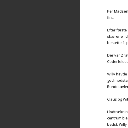
Per Madsen o
fint.
Efter først
skærene i de
besætte 1. p
Der var 2 ra
Cederfeldt 
Willy havde
god modsta
Rundetavlen
Claus og Wil
I lodtræknin
centrum blev
bedst. Willy