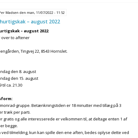
Per Madsen
den man, 11/07/2022 - 11:52
hurtigskak – august 2022
urtigskak – august 2022
 over to aftener
engården, Tingvej 22, 8543 Hornslet.
Mandag den 8. august
Mandag den 15. august
9 til ca. 21.30
sform:
 i monrad-gruppe. Betænkningstiden er 18 minutter med tillæg på 3
r træk per parti.
r gratis og alle interesserede er velkommen til, at deltage enten 1 af
ler begge.
 ved tilmelding, kun kan spille den ene aften, bedes oplyse dette ved