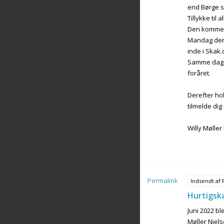
end Børge s
Tillykke til
Den kommend
Mandag den 1
inde i Skak.dk
Samme dage s
foråret.
Derefter hol
tilmelde dig 
Willy Møller
Permalink
Indsendt af
Hurtigsk
Juni 2022 bl
Møller Niels