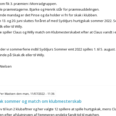
om fik 3. præmien i Monradgruppen.
 alle præmietagerne. Bjarke og Henrik står for præmieuddelingen.
e mandag er det Pinse og da holder vi fri for skak i klubben.
3. og 20. juni sluttes foråret af med Syddjurs hurtigskak sommer 2022. Se
 eller til Willy.
piller Claus og Willy match om Klubmesterskabet efter at Claus vandt i ef
der vi sommerferie indtil Syddjurs Sommer emt 2022 spilles 1. til 5. august
inde på Skak.dk eller til Willy.
 Nielsen
Per Madsen
den man, 11/07/2022 - 11:36
ak sommer og match om klubmesterskab
ev til kun 2 klubaftner og her valgte 12 spillere at spille hurtigskak, mens 
en efter afslutningen af Femmeren endelig fandt tid til matchen.