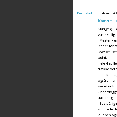
Permalink
Indsendt af
Kamp til 
Mange gange 
var ikke lig
I Mester kæ
Jesper for a
krav om rem
point.
Hele 4 spill
trække det t
I Basis 1 m
også en lang
været nok ti
Underdoggen
turnering.
I Basis 2 l
smuttede der
klubben og i