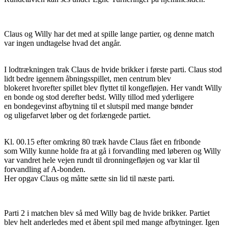
Claus og Willy har det med at spille lange partier, og denne match
var ingen undtagelse hvad det angår.
I lodtrækningen trak Claus de hvide brikker i første parti. Claus stod
lidt bedre igennem åbningsspillet, men centrum blev
blokeret hvorefter spillet blev flyttet til kongefløjen. Her vandt Willy
en bonde og stod derefter bedst. Willy tillod med yderligere
en bondegevinst afbytning til et slutspil med mange bønder
og uligefarvet løber og det forlængede partiet.
Kl. 00.15 efter omkring 80 træk havde Claus fået en fribonde
som Willy kunne holde fra at gå i forvandling med løberen og Willy
var vandret hele vejen rundt til dronningefløjen og var klar til
forvandling af A-bonden.
Her opgav Claus og måtte sætte sin lid til næste parti.
Parti 2 i matchen blev så med Willy bag de hvide brikker. Partiet
blev helt anderledes med et åbent spil med mange afbytninger. Igen