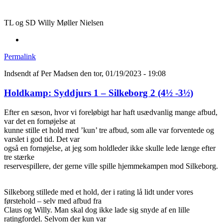
TL og SD Willy Møller Nielsen
Permalink
Indsendt af
Per Madsen
den tor, 01/19/2023 - 19:08
Holdkamp: Syddjurs 1 – Silkeborg 2 (4½ -3½)
Efter en sæson, hvor vi foreløbigt har haft usædvanlig mange afbud,
var det en fornøjelse at
kunne stille et hold med ’kun’ tre afbud, som alle var forventede og
varslet i god tid. Det var
også en fornøjelse, at jeg som holdleder ikke skulle lede længe efter
tre stærke
reservespillere, der gerne ville spille hjemmekampen mod Silkeborg.
Silkeborg stillede med et hold, der i rating lå lidt under vores
førstehold – selv med afbud fra
Claus og Willy. Man skal dog ikke lade sig snyde af en lille
ratingfordel. Selvom der kun var