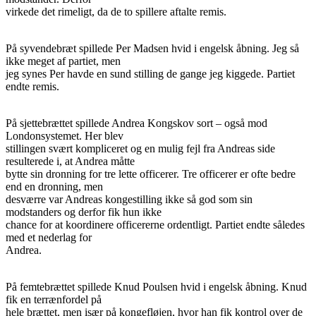
virkede det rimeligt, da de to spillere aftalte remis.
På syvendebræt spillede Per Madsen hvid i engelsk åbning. Jeg så
ikke meget af partiet, men
jeg synes Per havde en sund stilling de gange jeg kiggede. Partiet
endte remis.
På sjettebrættet spillede Andrea Kongskov sort – også mod
Londonsystemet. Her blev
stillingen svært kompliceret og en mulig fejl fra Andreas side
resulterede i, at Andrea måtte
bytte sin dronning for tre lette officerer. Tre officerer er ofte bedre
end en dronning, men
desværre var Andreas kongestilling ikke så god som sin
modstanders og derfor fik hun ikke
chance for at koordinere officererne ordentligt. Partiet endte således
med et nederlag for
Andrea.
På femtebrættet spillede Knud Poulsen hvid i engelsk åbning. Knud
fik en terrænfordel på
hele brættet, men især på kongefløjen, hvor han fik kontrol over de