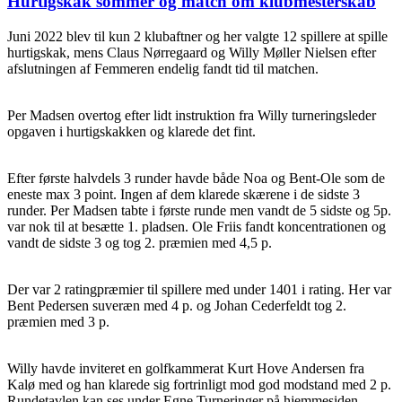
Hurtigskak sommer og match om klubmesterskab
Juni 2022 blev til kun 2 klubaftner og her valgte 12 spillere at spille
hurtigskak, mens Claus Nørregaard og Willy Møller Nielsen efter
afslutningen af Femmeren endelig fandt tid til matchen.
Per Madsen overtog efter lidt instruktion fra Willy turneringsleder
opgaven i hurtigskakken og klarede det fint.
Efter første halvdels 3 runder havde både Noa og Bent-Ole som de
eneste max 3 point. Ingen af dem klarede skærene i de sidste 3
runder. Per Madsen tabte i første runde men vandt de 5 sidste og 5p.
var nok til at besætte 1. pladsen. Ole Friis fandt koncentrationen og
vandt de sidste 3 og tog 2. præmien med 4,5 p.
Der var 2 ratingpræmier til spillere med under 1401 i rating. Her var
Bent Pedersen suveræn med 4 p. og Johan Cederfeldt tog 2.
præmien med 3 p.
Willy havde inviteret en golfkammerat Kurt Hove Andersen fra
Kalø med og han klarede sig fortrinligt mod god modstand med 2 p.
Rundetavlen kan ses under Egne Turneringer på hjemmesiden.