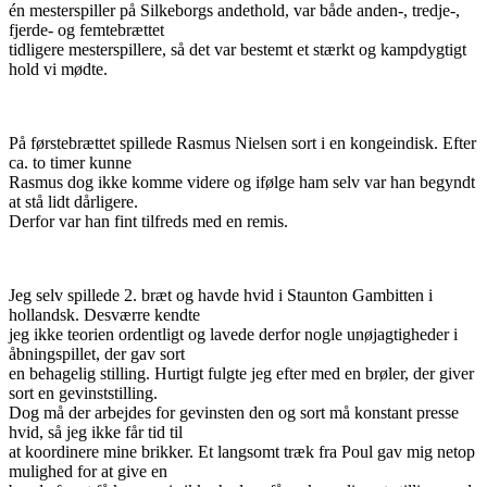
én mesterspiller på Silkeborgs andethold, var både anden-, tredje-,
fjerde- og femtebrættet
tidligere mesterspillere, så det var bestemt et stærkt og kampdygtigt
hold vi mødte.
På førstebrættet spillede Rasmus Nielsen sort i en kongeindisk. Efter
ca. to timer kunne
Rasmus dog ikke komme videre og ifølge ham selv var han begyndt
at stå lidt dårligere.
Derfor var han fint tilfreds med en remis.
Jeg selv spillede 2. bræt og havde hvid i Staunton Gambitten i
hollandsk. Desværre kendte
jeg ikke teorien ordentligt og lavede derfor nogle unøjagtigheder i
åbningspillet, der gav sort
en behagelig stilling. Hurtigt fulgte jeg efter med en brøler, der giver
sort en gevinststilling.
Dog må der arbejdes for gevinsten den og sort må konstant presse
hvid, så jeg ikke får tid til
at koordinere mine brikker. Et langsomt træk fra Poul gav mig netop
mulighed for at give en