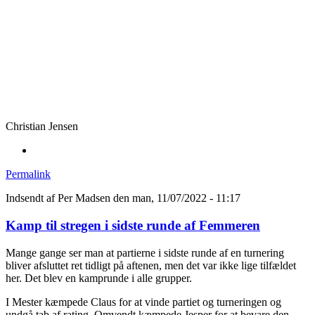
Christian Jensen
Permalink
Indsendt af
Per Madsen
den man, 11/07/2022 - 11:17
Kamp til stregen i sidste runde af Femmeren
Mange gange ser man at partierne i sidste runde af en turnering
bliver afsluttet ret tidligt på aftenen, men det var ikke lige tilfældet
her. Det blev en kamprunde i alle grupper.
I Mester kæmpede Claus for at vinde partiet og turneringen og
undgå tab af rating. Omvendt kæmpede Jesper for at bevare den