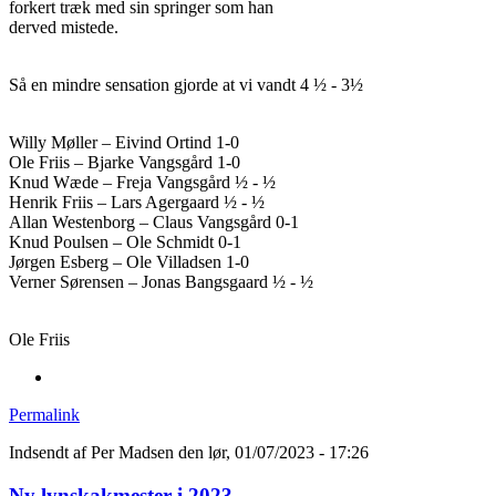
forkert træk med sin springer som han
derved mistede.
Så en mindre sensation gjorde at vi vandt 4 ½ - 3½
Willy Møller – Eivind Ortind 1-0
Ole Friis – Bjarke Vangsgård 1-0
Knud Wæde – Freja Vangsgård ½ - ½
Henrik Friis – Lars Agergaard ½ - ½
Allan Westenborg – Claus Vangsgård 0-1
Knud Poulsen – Ole Schmidt 0-1
Jørgen Esberg – Ole Villadsen 1-0
Verner Sørensen – Jonas Bangsgaard ½ - ½
Ole Friis
Permalink
Indsendt af
Per Madsen
den lør, 01/07/2023 - 17:26
Ny lynskakmester i 2023