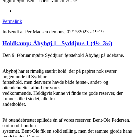
Sigurd Sørensen – Niels Munch ½ - ½
Permalink
Indsendt af
Per Madsen
den ons, 02/15/2023 - 19:19
Holdkamp: Åbyhøj 1 - Syddjurs 1 (4½ -3½)
Den 9. februar mødte Syddjurs’ førstehold Åbyhøj på udebane.
Åbyhøj har et rimelig stærkt hold, der på papiret nok svarer
nogenlunde til Syddjurs
førstehold, men desværre havde både første-, andet- og
ottendebrættet afbud for vores
vedkommende. Heldigvis kunne vi finde tre gode reserver, der
kunne stille i stedet, alle fra
andetholdet.
På ottendebrættet spillede én af vores reserver, Bent-Ole Pedersen,
sort mod London
systemet. Bent-Ole fik en solid stilling, men det samme gjorde hans
modstander. Derfor