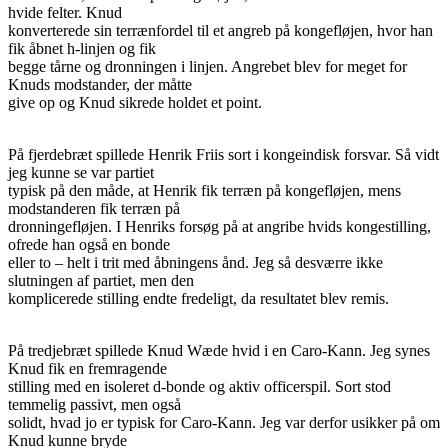
hvide felter. Knud
konverterede sin terrænfordel til et angreb på kongefløjen, hvor han
fik åbnet h-linjen og fik
begge tårne og dronningen i linjen. Angrebet blev for meget for
Knuds modstander, der måtte
give op og Knud sikrede holdet et point.
På fjerdebræt spillede Henrik Friis sort i kongeindisk forsvar. Så vidt
jeg kunne se var partiet
typisk på den måde, at Henrik fik terræn på kongefløjen, mens
modstanderen fik terræn på
dronningefløjen. I Henriks forsøg på at angribe hvids kongestilling,
ofrede han også en bonde
eller to – helt i trit med åbningens ånd. Jeg så desværre ikke
slutningen af partiet, men den
komplicerede stilling endte fredeligt, da resultatet blev remis.
På tredjebræt spillede Knud Wæde hvid i en Caro-Kann. Jeg synes
Knud fik en fremragende
stilling med en isoleret d-bonde og aktiv officerspil. Sort stod
temmelig passivt, men også
solidt, hvad jo er typisk for Caro-Kann. Jeg var derfor usikker på om
Knud kunne bryde