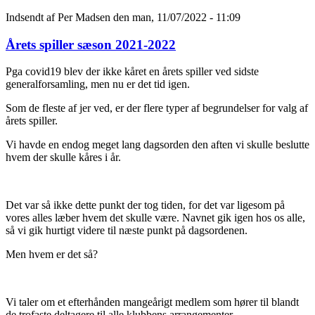
Indsendt af
Per Madsen
den man, 11/07/2022 - 11:09
Årets spiller sæson 2021-2022
Pga covid19 blev der ikke kåret en årets spiller ved sidste
generalforsamling, men nu er det tid igen.
Som de fleste af jer ved, er der flere typer af begrundelser for valg af
årets spiller.
Vi havde en endog meget lang dagsorden den aften vi skulle beslutte
hvem der skulle kåres i år.
Det var så ikke dette punkt der tog tiden, for det var ligesom på
vores alles læber hvem det skulle være. Navnet gik igen hos os alle,
så vi gik hurtigt videre til næste punkt på dagsordenen.
Men hvem er det så?
Vi taler om et efterhånden mangeårigt medlem som hører til blandt
de trofaste deltagere til alle klubbens arrangementer.