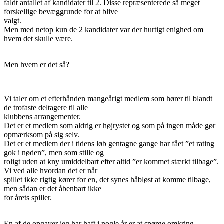
faldt antallet af kandidater til 2. Disse repræsenterede så meget
forskellige bevæggrunde for at blive
valgt.
Men med netop kun de 2 kandidater var der hurtigt enighed om
hvem det skulle være.
Men hvem er det så?
Vi taler om et efterhånden mangeårigt medlem som hører til blandt
de trofaste deltagere til alle
klubbens arrangementer.
Det er et medlem som aldrig er højrystet og som på ingen måde gør
opmærksom på sig selv.
Det er et medlem der i tidens løb gentagne gange har fået ”et rating
gok i nøden”, men som stille og
roligt uden at kny umiddelbart efter altid ”er kommet stærkt tilbage”.
Vi ved alle hvordan det er når
spillet ikke rigtig kører for en, det synes håbløst at komme tilbage,
men sådan er det åbenbart ikke
for årets spiller.
En af de opgaver jeg har haft i nogle år er at spørge omkring