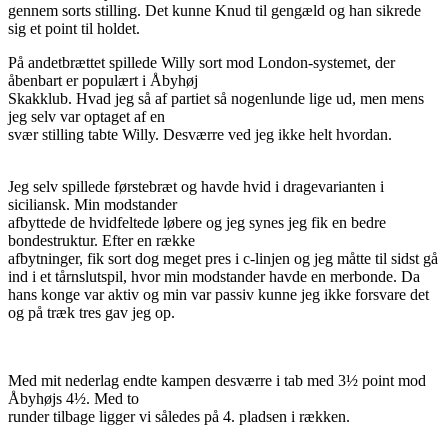
gennem sorts stilling. Det kunne Knud til gengæld og han sikrede
sig et point til holdet.
På andetbrættet spillede Willy sort mod London-systemet, der
åbenbart er populært i Åbyhøj
Skakklub. Hvad jeg så af partiet så nogenlunde lige ud, men mens
jeg selv var optaget af en
svær stilling tabte Willy. Desværre ved jeg ikke helt hvordan.
Jeg selv spillede førstebræt og havde hvid i dragevarianten i
siciliansk. Min modstander
afbyttede de hvidfeltede løbere og jeg synes jeg fik en bedre
bondestruktur. Efter en række
afbytninger, fik sort dog meget pres i c-linjen og jeg måtte til sidst gå
ind i et tårnslutspil, hvor min modstander havde en merbonde. Da
hans konge var aktiv og min var passiv kunne jeg ikke forsvare det
og på træk tres gav jeg op.
Med mit nederlag endte kampen desværre i tab med 3½ point mod
Åbyhøjs 4½. Med to
runder tilbage ligger vi således på 4. pladsen i rækken.