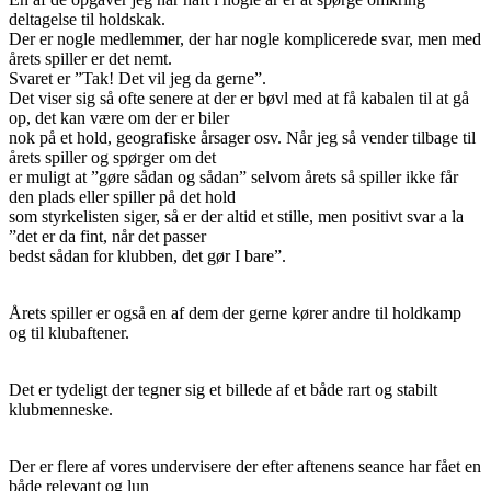
deltagelse til holdskak.
Der er nogle medlemmer, der har nogle komplicerede svar, men med
årets spiller er det nemt.
Svaret er ”Tak! Det vil jeg da gerne”.
Det viser sig så ofte senere at der er bøvl med at få kabalen til at gå
op, det kan være om der er biler
nok på et hold, geografiske årsager osv. Når jeg så vender tilbage til
årets spiller og spørger om det
er muligt at ”gøre sådan og sådan” selvom årets så spiller ikke får
den plads eller spiller på det hold
som styrkelisten siger, så er der altid et stille, men positivt svar a la
”det er da fint, når det passer
bedst sådan for klubben, det gør I bare”.
Årets spiller er også en af dem der gerne kører andre til holdkamp
og til klubaftener.
Det er tydeligt der tegner sig et billede af et både rart og stabilt
klubmenneske.
Der er flere af vores undervisere der efter aftenens seance har fået en
både relevant og lun