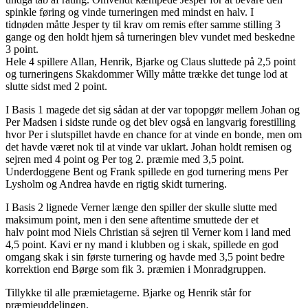
spinkle føring og vinde turneringen med mindst en halv. I
tidnøden måtte Jesper ty til krav om remis efter samme stilling 3
gange og den holdt hjem så turneringen blev vundet med beskedne
3 point.
Hele 4 spillere Allan, Henrik, Bjarke og Claus sluttede på 2,5 point
og turneringens Skakdommer Willy måtte trække det tunge lod at
slutte sidst med 2 point.
I Basis 1 magede det sig sådan at der var topopgør mellem Johan og
Per Madsen i sidste runde og det blev også en langvarig forestilling
hvor Per i slutspillet havde en chance for at vinde en bonde, men om
det havde været nok til at vinde var uklart. Johan holdt remisen og
sejren med 4 point og Per tog 2. præmie med 3,5 point.
Underdoggene Bent og Frank spillede en god turnering mens Per
Lysholm og Andrea havde en rigtig skidt turnering.
I Basis 2 lignede Verner længe den spiller der skulle slutte med
maksimum point, men i den sene aftentime smuttede der et
halv point mod Niels Christian så sejren til Verner kom i land med
4,5 point. Kavi er ny mand i klubben og i skak, spillede en god
omgang skak i sin første turnering og havde med 3,5 point bedre
korrektion end Børge som fik 3. præmien i Monradgruppen.
Tillykke til alle præmietagerne. Bjarke og Henrik står for
præmieuddelingen.