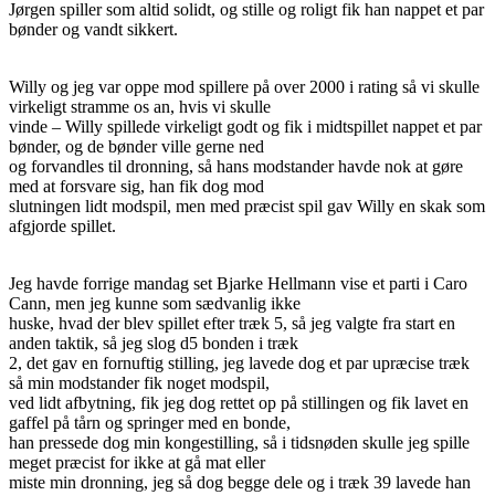
Jørgen spiller som altid solidt, og stille og roligt fik han nappet et par
bønder og vandt sikkert.
Willy og jeg var oppe mod spillere på over 2000 i rating så vi skulle
virkeligt stramme os an, hvis vi skulle
vinde – Willy spillede virkeligt godt og fik i midtspillet nappet et par
bønder, og de bønder ville gerne ned
og forvandles til dronning, så hans modstander havde nok at gøre
med at forsvare sig, han fik dog mod
slutningen lidt modspil, men med præcist spil gav Willy en skak som
afgjorde spillet.
Jeg havde forrige mandag set Bjarke Hellmann vise et parti i Caro
Cann, men jeg kunne som sædvanlig ikke
huske, hvad der blev spillet efter træk 5, så jeg valgte fra start en
anden taktik, så jeg slog d5 bonden i træk
2, det gav en fornuftig stilling, jeg lavede dog et par upræcise træk
så min modstander fik noget modspil,
ved lidt afbytning, fik jeg dog rettet op på stillingen og fik lavet en
gaffel på tårn og springer med en bonde,
han pressede dog min kongestilling, så i tidsnøden skulle jeg spille
meget præcist for ikke at gå mat eller
miste min dronning, jeg så dog begge dele og i træk 39 lavede han