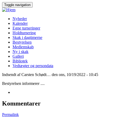
Gå
Toggle navigation
til
hovedindhold
Nyheder
Kalender
Main
Egne turneringer
navigation
Holdturnering
Skak i dagtimerne
Bestyrelsen
Medlemskab
Ny i skak
Galleri
Bibliotek
Vedtægter og persondata
Indsendt af
Carsten Schødt…
den
ons, 10/19/2022 - 10:45
Bestyrelsen informerer ....
Kommentarer
Permalink