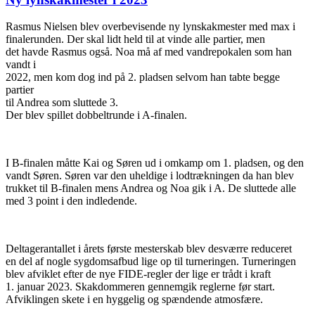
Rasmus Nielsen blev overbevisende ny lynskakmester med max i
finalerunden. Der skal lidt held til at vinde alle partier, men
det havde Rasmus også. Noa må af med vandrepokalen som han
vandt i
2022, men kom dog ind på 2. pladsen selvom han tabte begge
partier
til Andrea som sluttede 3.
Der blev spillet dobbeltrunde i A-finalen.
I B-finalen måtte Kai og Søren ud i omkamp om 1. pladsen, og den
vandt Søren. Søren var den uheldige i lodtrækningen da han blev
trukket til B-finalen mens Andrea og Noa gik i A. De sluttede alle
med 3 point i den indledende.
Deltagerantallet i årets første mesterskab blev desværre reduceret
en del af nogle sygdomsafbud lige op til turneringen. Turneringen
blev afviklet efter de nye FIDE-regler der lige er trådt i kraft
1. januar 2023. Skakdommeren gennemgik reglerne før start.
Afviklingen skete i en hyggelig og spændende atmosfære.