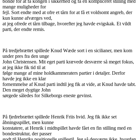
bonde for at få kongen i sikkerhed og få en kompliceret stilling med
mange muligheder for
fejl. Sort endte med at ofre et tårn for at få et voldsomt angreb, der
kun kunne afværges ved,
at jeg ofrede et tårn tilbage, hvorefter jeg havde evigskak. Et vildt
parti, der endte remis.
På tredjebrættet spillede Knud Wæde sort i en sicilianer, men kom
under pres fra den unge
John Christensen. Mit eget parti krævede desværre så meget fokus,
at jeg ikke fik tid til at
følge mange af mine holdkammeraters partier i detaljer. Derfor
havde jeg ikke en klar
fornemmelse af Knud parti indtil jeg fik at vide, at Knud havde tabt.
Den meget dygtige John
sørgede således for Silkeborgs eneste gevinst.
På fjedrebrættet spillede Henrik Friis hvid. Jeg fik ikke set
åbningsspillet, men kunne
konstatere, at Henrik i midtspillet havde fået en fin stilling med en
bondestruktur, der passer
godt til Henriks positionelle spillestil. Jeg så desværre ikke, hvordan