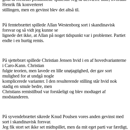
Henrik fik konverteret
stillingen, men en gevinst blev det altså til.
På femtebrættet spillede Allan Westenborg sort i skandinavisk
forsvar og så vidt jeg kunne se
lignede det ikke, at Allan på noget tidspunkt var i problemer. Partiet
endte i en hurtig remis.
På sjettebræt spillede Christian Jensen hvid i en af hovedvarianterne
i Caro-Kann. Christian
fulgte teorien, men lavede en lille unøjagtighed, der gav sort
mulighed for at undgå nogle
komplicerede varianter. I den resulterende stilling står hvid nok
stadig en smule bedre, men
Christians remistilbud var forståeligt og blev modtaget af
modstanderen.
På syvendebrættet sikrede Knud Poulsen vores anden gevinst med
sort i skandinavisk forsvar.
Jeg fik stort set ikke set midtspillet, men da mit eget parti var færdigt,