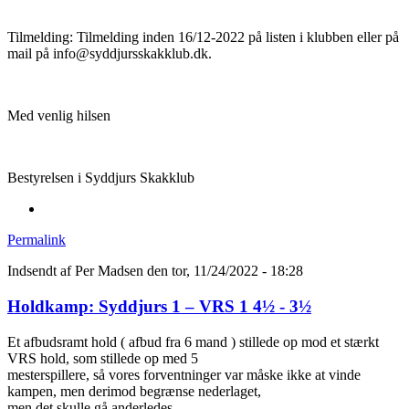
Tilmelding: Tilmelding inden 16/12-2022 på listen i klubben eller på
mail på info@syddjursskakklub.dk.
Med venlig hilsen
Bestyrelsen i Syddjurs Skakklub
Permalink
Indsendt af
Per Madsen
den tor, 11/24/2022 - 18:28
Holdkamp: Syddjurs 1 – VRS 1 4½ - 3½
Et afbudsramt hold ( afbud fra 6 mand ) stillede op mod et stærkt
VRS hold, som stillede op med 5
mesterspillere, så vores forventninger var måske ikke at vinde
kampen, men derimod begrænse nederlaget,
men det skulle gå anderledes.