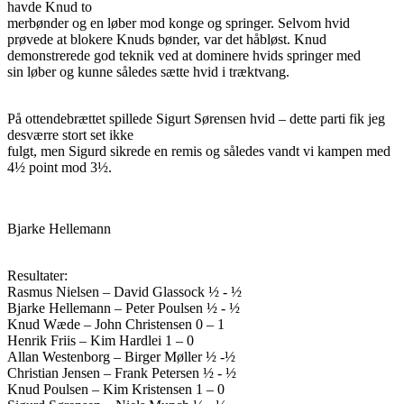
havde Knud to
merbønder og en løber mod konge og springer. Selvom hvid
prøvede at blokere Knuds bønder, var det håbløst. Knud
demonstrerede god teknik ved at dominere hvids springer med
sin løber og kunne således sætte hvid i træktvang.
På ottendebrættet spillede Sigurt Sørensen hvid – dette parti fik jeg
desværre stort set ikke
fulgt, men Sigurd sikrede en remis og således vandt vi kampen med
4½ point mod 3½.
Bjarke Hellemann
Resultater:
Rasmus Nielsen – David Glassock ½ - ½
Bjarke Hellemann – Peter Poulsen ½ - ½
Knud Wæde – John Christensen 0 – 1
Henrik Friis – Kim Hardlei 1 – 0
Allan Westenborg – Birger Møller ½ -½
Christian Jensen – Frank Petersen ½ - ½
Knud Poulsen – Kim Kristensen 1 – 0