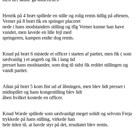
Henrik på 4 bræt spillede en stille og rolig remis tidlig på aftenen,
Verner på 8 bræt fik en springer placeret
nede i hans modstanders stilling og iflg Verner kunne han have
vundet, men lavede en lille fejl med
springeren, kampen endte dog remis.
Knud på bræt 6 mistede et officer i starten af partiet, men fik ( som
sædvanlig ) et angreb og fik i lang tid
presset hans modstander, som dog til sidst fik reddet stillingen og
vandt partiet.
Allan på bræt 5 kom fint ud af åbningen, men blev lidt presset i
midtspillet og hans kongestilling blev lidt
åben hvilket kostede en officer.
Knud Wæde spillede som sædvanligt meget solidt og selvom Freja
trykkede på hans stilling, virkede han
hele tiden til, at havde styr på det, resultatet blev remis.