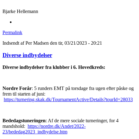
Bjarke Hellemann
Permalink
Indsendt af
Per Madsen
den tir, 03/21/2023 - 20:21
Diverse indbydelser
Diverse indbydelser fra klubber i 6. Hovedkreds:
Nordre Forår
: 5 runders EMT på torsdage fra ugen efter påske og
frem til starten af juni:
https://turnering.skak.dk/TournamentActive/Details?tourId=28033
Bededagstuneringen
: Af de mere sociale turneringer, for 4
mandshold:
https://nordre.dk/Andet/2022-
23/bededag2023_indbydelse.htm