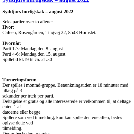
Syddjurs hurtigskak – august 2022
Seks partier over to aftener
Hvor:
Cafeen, Rosengården, Tingvej 22, 8543 Hornslet.
Hvornår:
Parti 1-3: Mandag den 8. august
Parti 4-6: Mandag den 15. august
Spilletid kl.19 til ca. 21.30
Turneringsform:
Der spilles i monrad-gruppe. Betænkningstiden er 18 minutter med
tillæg på 3
sekunder per træk per parti.
Deltagelse er gratis og alle interesserede er velkommen til, at deltage
enten 1 af
datoerne eller begge.
Spillere som ved tilmelding, kun kan spille den ene aften, bedes
oplyse dette ved
tilmelding.
Der er beskedne præmier.