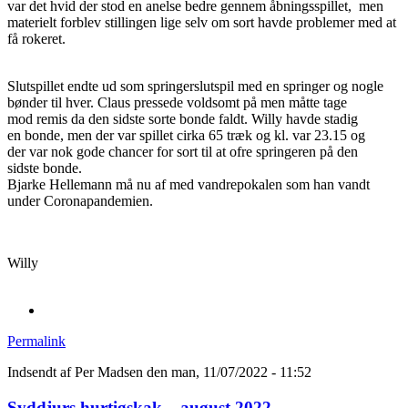
var det hvid der stod en anelse bedre gennem åbningsspillet, men
materielt forblev stillingen lige selv om sort havde problemer med at
få rokeret.
Slutspillet endte ud som springerslutspil med en springer og nogle
bønder til hver. Claus pressede voldsomt på men måtte tage
mod remis da den sidste sorte bonde faldt. Willy havde stadig
en bonde, men der var spillet cirka 65 træk og kl. var 23.15 og
der var nok gode chancer for sort til at ofre springeren på den
sidste bonde.
Bjarke Hellemann må nu af med vandrepokalen som han vandt
under Coronapandemien.
Willy
Permalink
Indsendt af
Per Madsen
den man, 11/07/2022 - 11:52
Syddjurs hurtigskak – august 2022