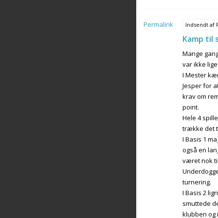
Permalink
Indsendt af
Kamp til 
Mange gange 
var ikke lig
I Mester kæ
Jesper for a
krav om rem
point.
Hele 4 spill
trække det t
I Basis 1 m
også en lang
været nok ti
Underdoggen
turnering.
I Basis 2 l
smuttede der
klubben og i