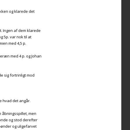
akken og klarede det
t. Ingen af dem klarede
5p. var nok til at
mien med 4,5 p.
uveræn med 4 p. og Johan
 sig fortrinligt mod
se hvad det angår.
em åbningsspillet, men
bonde og stod derefter
bønder og uligefarvet