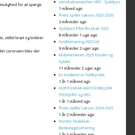
Venskabsmatchen VRS - Syddjurs
 mulighed for at spørge
1 måned ago
Årets spiller sæson 2025-2026
3 måneder ago
Syddjurs Efterårsskak 2025
8 måneder 1 uge ago
, stillet bræt og brikker
Holdturnering 2025/26
9 måneder 2 uger ago
nder coronaen blev der
Klubmesteren 2025 fundet og
hyldet
11 måneder 2 uger ago
En tradition er fuldbyrdet
1 år 1 måned ago
HURTIGSKAK-MATCH MELLEM
SYDDJURS og VRS
1 år 1 måned ago
Årets spiller sæson 2024-2025
1 år 2 måneder ago
Nordre Skakklub -
Bededagsturnering
1 år 2 måneder ago