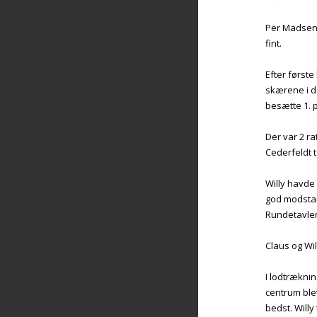
Per Madsen o
fint.
Efter først
skærene i de
besætte 1. p
Der var 2 ra
Cederfeldt 
Willy havde
god modsta
Rundetavlen
Claus og Wil
I lodtræknin
centrum blev
bedst. Willy