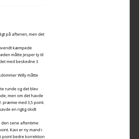
dligt på aftenen, men det
. Omvendt kæmpede
øden måtte Jesper ty til
undet med beskedne 3
kakdommer Willy måtte
te runde og det blev
bonde, men om det havde
 2. præmie med 3,5 point.
vde en rigtig skidt
 i den sene aftentime
oint. Kavi er ny mand i
5 point bedre korrektion