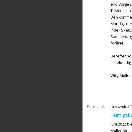
end Børge s
Tillykke til
Den kommend
Mandag den 1
inde i Skak.dk
Samme dage s
foråret.
Derefter hol
tilmelde dig 
Willy Møller
Permalink
Indsendt af
Hurtigsk
Juni 2022 bl
Møller Niels