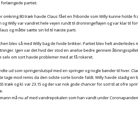
 forlængede partiet.
ter omkring 80 træk havde Claus fået en fribonde som Willy kunne holde fra
og Willy var vandret hele vejen rundt til dronningefløjen og var klar til f
aus og måtte sætte sin lid til næste parti.
tchen blev så med Willy bag de hvide brikker. Partiet blev helt anderledes
ninger. Igen var det hvid der stod en anelse bedre gennem åbningsspillet
ige selv om sort havde problemer med at få rokeret.
endte ud som springerslutspil med en springer og nogle bønder til hver. C
e tage mod remis da den sidste sorte bonde faldt. Willy havde stadig en 
a 65 træk og kl. var 23.15 og der var nok gode chancer for sort til at ofre sp
e.
lemann må nu af med vandrepokalen som han vandt under Coronapandem