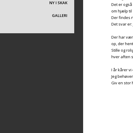
NY I SKAK
Det er også
om hjælp til
GALLERI
Der findes 
Det svar er:
BIBLIOTEK
Der har være
VEDTÆGTER OG PERSONDATA
op, der hen
Stille og r
hver aften s
I år kårer v
Jeg behøve
Giv en stor 