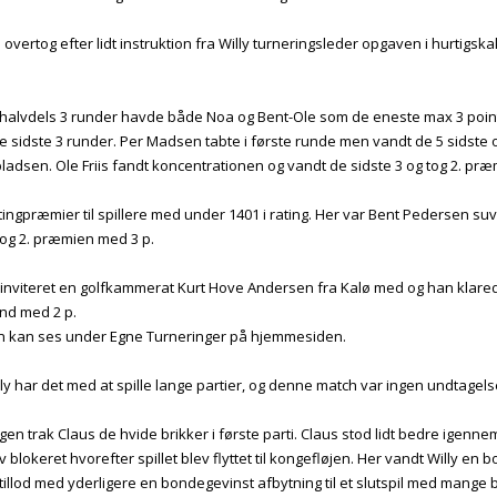
vertog efter lidt instruktion fra Willy turneringsleder opgaven i hurtigsk
e halvdels 3 runder havde både Noa og Bent-Ole som de eneste max 3 poin
 sidste 3 runder. Per Madsen tabte i første runde men vandt de 5 sidste og 
ladsen. Ole Friis fandt koncentrationen og vandt de sidste 3 og tog 2. præ
tingpræmier til spillere med under 1401 i rating. Her var Bent Pedersen s
tog 2. præmien med 3 p.
 inviteret en golfkammerat Kurt Hove Andersen fra Kalø med og han klarede
nd med 2 p.
 kan ses under Egne Turneringer på hjemmesiden.
ly har det med at spille lange partier, og denne match var ingen undtagel
gen trak Claus de hvide brikker i første parti. Claus stod lidt bedre igenn
 blokeret hvorefter spillet blev flyttet til kongefløjen. Her vandt Willy en 
 tillod med yderligere en bondegevinst afbytning til et slutspil med mange 