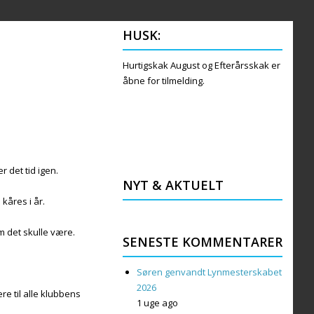
HUSK:
Hurtigskak August og Efterårsskak er
åbne for tilmelding.
 det tid igen.
NYT & AKTUELT
kåres i år.
m det skulle være.
SENESTE KOMMENTARER
Søren genvandt Lynmesterskabet
2026
e til alle klubbens
1 uge ago