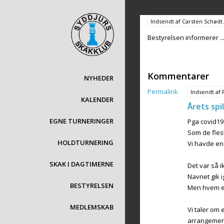
Gå
Indsendt af
Carsten Schødt
til
Bestyrelsen informerer ...
hovedindhold
Kommentarer
NYHEDER
Permalink
Indsendt af
KALENDER
Årets spi
EGNE TURNERINGER
Pga covid19 
Som de flest
HOLDTURNERING
Vi havde en
SKAK I DAGTIMERNE
Det var så i
Navnet gik i
BESTYRELSEN
Men hvem e
MEDLEMSKAB
Vi taler om 
arrangemen