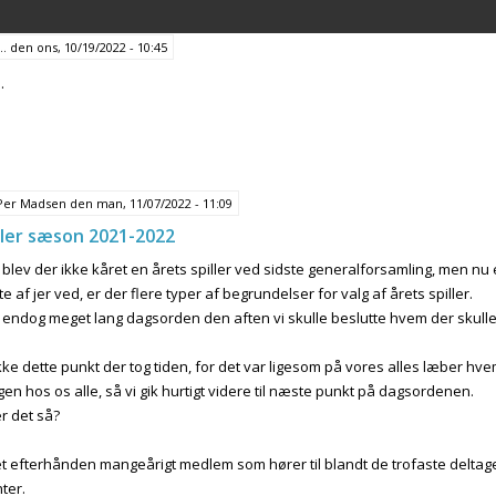
…
den
ons, 10/19/2022 - 10:45
.
Per Madsen
den man, 11/07/2022 - 11:09
ller sæson 2021-2022
blev der ikke kåret en årets spiller ved sidste generalforsamling, men nu er
e af jer ved, er der flere typer af begrundelser for valg af årets spiller.
 endog meget lang dagsorden den aften vi skulle beslutte hvem der skulle 
kke dette punkt der tog tiden, for det var ligesom på vores alles læber hve
gen hos os alle, så vi gik hurtigt videre til næste punkt på dagsordenen.
r det så?
et efterhånden mangeårigt medlem som hører til blandt de trofaste deltager
ter.