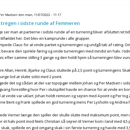
Per Madsen
den man, 11/07/2022 - 11:17
stregen i sidste runde af Femmeren
ser man at partierne i sidste runde af en turnering bliver afsluttet ret ti
e tilfældet her. Det blev en kamprunde i alle grupper.
mpede Claus for at vinde partiet og turneringen og undgå tab af rating
t bevare den spinkle føring og vinde turneringen med mindst en halv. I tidn
is efter samme stilling 3 gange og den holdt hjem så turneringen blev v
ere Allan, Henrik, Bjarke og Claus sluttede på 2,5 point og turneringens S
unge lod at slutte sidst med 2 point.
agede det sig sådan at der var topopgør mellem Johan og Per Madsen i sids
varig forestilling hvor Per i slutspillet havde en chance for at vinde en 
l at vinde var uklart. Johan holdt remisen og sejren med 4 point og Per tog
e Bent og Frank spillede en god turnering mens Per Lysholm og Andrea ha
ignede Verner længe den spiller der skulle slutte med maksimum point, men
 et halv point mod Niels Christian så sejren til Verner kom i land med 4,5 p
 skak, spillede en god omgang skak i sin første turnering og havde med 3,