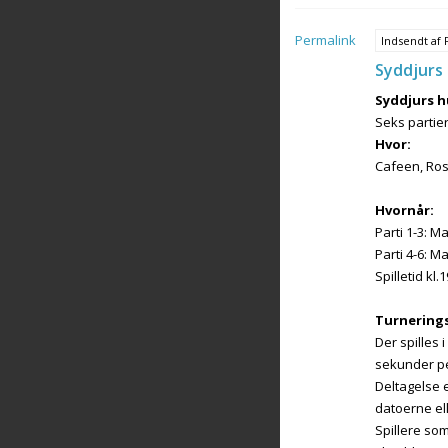
Permalink
Indsendt af
Syddjurs 
Syddjurs h
Seks partier
Hvor:
Cafeen, Ros
Hvornår:
Parti 1-3: 
Parti 4-6: 
Spilletid kl.1
Turnering
Der spilles
sekunder pe
Deltagelse e
datoerne el
Spillere som