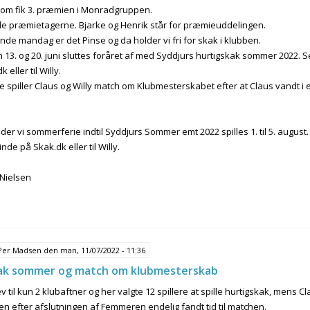
om fik 3. præmien i Monradgruppen.
 alle præmietagerne. Bjarke og Henrik står for præmieuddelingen.
e mandag er det Pinse og da holder vi fri for skak i klubben.
3. og 20. juni sluttes foråret af med Syddjurs hurtigskak sommer 2022. Se
 eller til Willy.
piller Claus og Willy match om Klubmesterskabet efter at Claus vandt i ef
der vi sommerferie indtil Syddjurs Sommer emt 2022 spilles 1. til 5. august
inde på Skak.dk eller til Willy.
 Nielsen
Per Madsen
den man, 11/07/2022 - 11:36
ak sommer og match om klubmesterskab
ev til kun 2 klubaftner og her valgte 12 spillere at spille hurtigskak, mens 
en efter afslutningen af Femmeren endelig fandt tid til matchen.