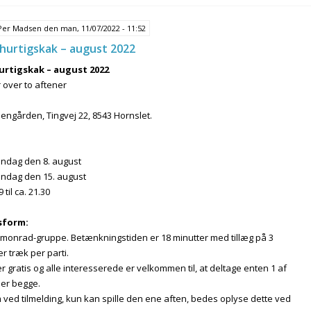
Per Madsen
den man, 11/07/2022 - 11:52
hurtigskak – august 2022
urtigskak – august 2022
 over to aftener
engården, Tingvej 22, 8543 Hornslet.
Mandag den 8. august
Mandag den 15. august
9 til ca. 21.30
sform:
 i monrad-gruppe. Betænkningstiden er 18 minutter med tillæg på 3
r træk per parti.
r gratis og alle interesserede er velkommen til, at deltage enten 1 af
ler begge.
 ved tilmelding, kun kan spille den ene aften, bedes oplyse dette ved