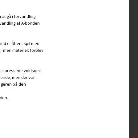
 at gå i forvandling
orvandling af A-bonden.
 med et åbent spil med
, men materielt forblev
laus pressede voldsomt
bonde, men der var
ringeren på den
ien.