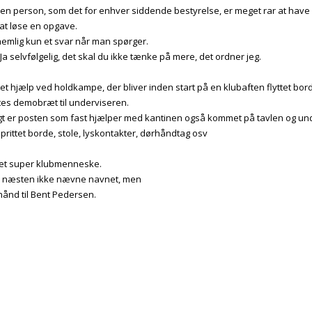
 en person, som det for enhver siddende bestyrelse, er meget rar at have
 at løse en opgave.
nemlig kun et svar når man spørger.
 Ja selvfølgelig, det skal du ikke tænke på mere, det ordner jeg.
t hjælp ved holdkampe, der bliver inden start på en klubaften flyttet borde
tes demobræt til underviseren.
oligt er posten som fast hjælper med kantinen også kommet på tavlen og u
prittet borde, stole, lyskontakter, dørhåndtag osv
i et super klubmenneske.
r næsten ikke nævne navnet, men
hånd til Bent Pedersen.