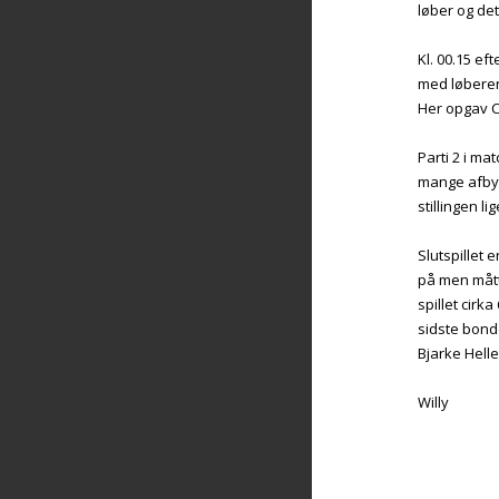
løber og det
Kl. 00.15 ef
med løberen 
Her opgav Cl
Parti 2 i ma
mange afbyt
stillingen l
Slutspillet 
på men mått
spillet cirk
sidste bond
Bjarke Hel
Willy