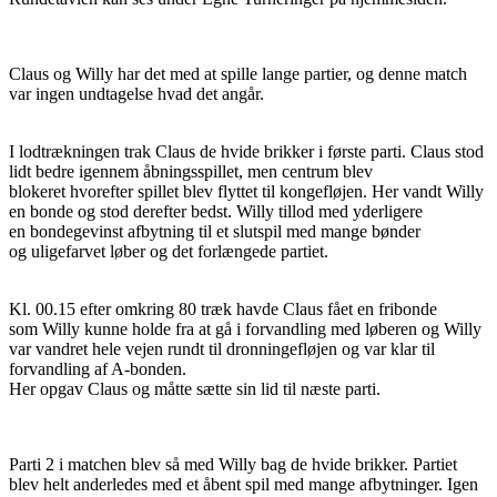
Claus og Willy har det med at spille lange partier, og denne match
var ingen undtagelse hvad det angår.
I lodtrækningen trak Claus de hvide brikker i første parti. Claus stod
lidt bedre igennem åbningsspillet, men centrum blev
blokeret hvorefter spillet blev flyttet til kongefløjen. Her vandt Willy
en bonde og stod derefter bedst. Willy tillod med yderligere
en bondegevinst afbytning til et slutspil med mange bønder
og uligefarvet løber og det forlængede partiet.
Kl. 00.15 efter omkring 80 træk havde Claus fået en fribonde
som Willy kunne holde fra at gå i forvandling med løberen og Willy
var vandret hele vejen rundt til dronningefløjen og var klar til
forvandling af A-bonden.
Her opgav Claus og måtte sætte sin lid til næste parti.
Parti 2 i matchen blev så med Willy bag de hvide brikker. Partiet
blev helt anderledes med et åbent spil med mange afbytninger. Igen