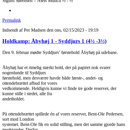
Sigurd Sørensen – Niels Munch ½ - ½
Permalink
Indsendt af
Per Madsen
den ons, 02/15/2023 - 19:19
Holdkamp: Åbyhøj 1 - Syddjurs 1 (4½ -3½)
Den 9. februar mødte Syddjurs’ førstehold Åbyhøj på udebane.
Åbyhøj har et rimelig stærkt hold, der på papiret nok svarer
nogenlunde til Syddjurs
førstehold, men desværre havde både første-, andet- og
ottendebrættet afbud for vores
vedkommende. Heldigvis kunne vi finde tre gode reserver, der
kunne stille i stedet, alle fra
andetholdet.
På ottendebrættet spillede én af vores reserver, Bent-Ole Pedersen,
sort mod London
systemet. Bent-Ole fik en solid stilling, men det samme gjorde hans
modstander. Derfor