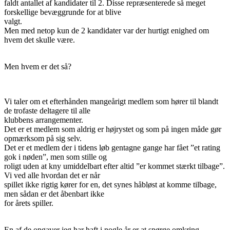
faldt antallet af kandidater til 2. Disse repræsenterede så meget
forskellige bevæggrunde for at blive
valgt.
Men med netop kun de 2 kandidater var der hurtigt enighed om
hvem det skulle være.
Men hvem er det så?
Vi taler om et efterhånden mangeårigt medlem som hører til blandt
de trofaste deltagere til alle
klubbens arrangementer.
Det er et medlem som aldrig er højrystet og som på ingen måde gør
opmærksom på sig selv.
Det er et medlem der i tidens løb gentagne gange har fået ”et rating
gok i nøden”, men som stille og
roligt uden at kny umiddelbart efter altid ”er kommet stærkt tilbage”.
Vi ved alle hvordan det er når
spillet ikke rigtig kører for en, det synes håbløst at komme tilbage,
men sådan er det åbenbart ikke
for årets spiller.
En af de opgaver jeg har haft i nogle år er at spørge omkring