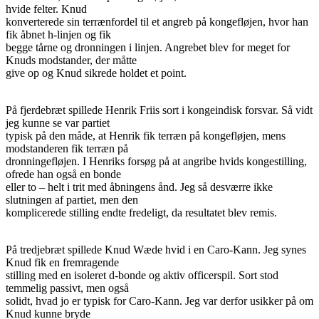
hvide felter. Knud
konverterede sin terrænfordel til et angreb på kongefløjen, hvor han
fik åbnet h-linjen og fik
begge tårne og dronningen i linjen. Angrebet blev for meget for
Knuds modstander, der måtte
give op og Knud sikrede holdet et point.
På fjerdebræt spillede Henrik Friis sort i kongeindisk forsvar. Så vidt
jeg kunne se var partiet
typisk på den måde, at Henrik fik terræn på kongefløjen, mens
modstanderen fik terræn på
dronningefløjen. I Henriks forsøg på at angribe hvids kongestilling,
ofrede han også en bonde
eller to – helt i trit med åbningens ånd. Jeg så desværre ikke
slutningen af partiet, men den
komplicerede stilling endte fredeligt, da resultatet blev remis.
På tredjebræt spillede Knud Wæde hvid i en Caro-Kann. Jeg synes
Knud fik en fremragende
stilling med en isoleret d-bonde og aktiv officerspil. Sort stod
temmelig passivt, men også
solidt, hvad jo er typisk for Caro-Kann. Jeg var derfor usikker på om
Knud kunne bryde