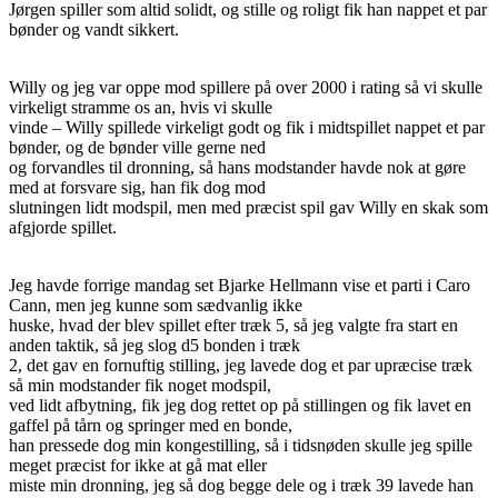
Jørgen spiller som altid solidt, og stille og roligt fik han nappet et par
bønder og vandt sikkert.
Willy og jeg var oppe mod spillere på over 2000 i rating så vi skulle
virkeligt stramme os an, hvis vi skulle
vinde – Willy spillede virkeligt godt og fik i midtspillet nappet et par
bønder, og de bønder ville gerne ned
og forvandles til dronning, så hans modstander havde nok at gøre
med at forsvare sig, han fik dog mod
slutningen lidt modspil, men med præcist spil gav Willy en skak som
afgjorde spillet.
Jeg havde forrige mandag set Bjarke Hellmann vise et parti i Caro
Cann, men jeg kunne som sædvanlig ikke
huske, hvad der blev spillet efter træk 5, så jeg valgte fra start en
anden taktik, så jeg slog d5 bonden i træk
2, det gav en fornuftig stilling, jeg lavede dog et par upræcise træk
så min modstander fik noget modspil,
ved lidt afbytning, fik jeg dog rettet op på stillingen og fik lavet en
gaffel på tårn og springer med en bonde,
han pressede dog min kongestilling, så i tidsnøden skulle jeg spille
meget præcist for ikke at gå mat eller
miste min dronning, jeg så dog begge dele og i træk 39 lavede han