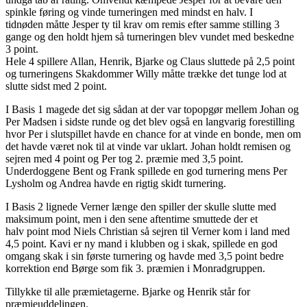
spinkle føring og vinde turneringen med mindst en halv. I
tidnøden måtte Jesper ty til krav om remis efter samme stilling 3
gange og den holdt hjem så turneringen blev vundet med beskedne
3 point.
Hele 4 spillere Allan, Henrik, Bjarke og Claus sluttede på 2,5 point
og turneringens Skakdommer Willy måtte trække det tunge lod at
slutte sidst med 2 point.
I Basis 1 magede det sig sådan at der var topopgør mellem Johan og
Per Madsen i sidste runde og det blev også en langvarig forestilling
hvor Per i slutspillet havde en chance for at vinde en bonde, men om
det havde været nok til at vinde var uklart. Johan holdt remisen og
sejren med 4 point og Per tog 2. præmie med 3,5 point.
Underdoggene Bent og Frank spillede en god turnering mens Per
Lysholm og Andrea havde en rigtig skidt turnering.
I Basis 2 lignede Verner længe den spiller der skulle slutte med
maksimum point, men i den sene aftentime smuttede der et
halv point mod Niels Christian så sejren til Verner kom i land med
4,5 point. Kavi er ny mand i klubben og i skak, spillede en god
omgang skak i sin første turnering og havde med 3,5 point bedre
korrektion end Børge som fik 3. præmien i Monradgruppen.
Tillykke til alle præmietagerne. Bjarke og Henrik står for
præmieuddelingen.