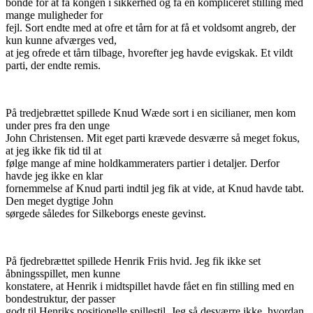
bonde for at få kongen i sikkerhed og få en kompliceret stilling med
mange muligheder for
fejl. Sort endte med at ofre et tårn for at få et voldsomt angreb, der
kun kunne afværges ved,
at jeg ofrede et tårn tilbage, hvorefter jeg havde evigskak. Et vildt
parti, der endte remis.
På tredjebrættet spillede Knud Wæde sort i en sicilianer, men kom
under pres fra den unge
John Christensen. Mit eget parti krævede desværre så meget fokus,
at jeg ikke fik tid til at
følge mange af mine holdkammeraters partier i detaljer. Derfor
havde jeg ikke en klar
fornemmelse af Knud parti indtil jeg fik at vide, at Knud havde tabt.
Den meget dygtige John
sørgede således for Silkeborgs eneste gevinst.
På fjedrebrættet spillede Henrik Friis hvid. Jeg fik ikke set
åbningsspillet, men kunne
konstatere, at Henrik i midtspillet havde fået en fin stilling med en
bondestruktur, der passer
godt til Henriks positionelle spillestil. Jeg så desværre ikke, hvordan