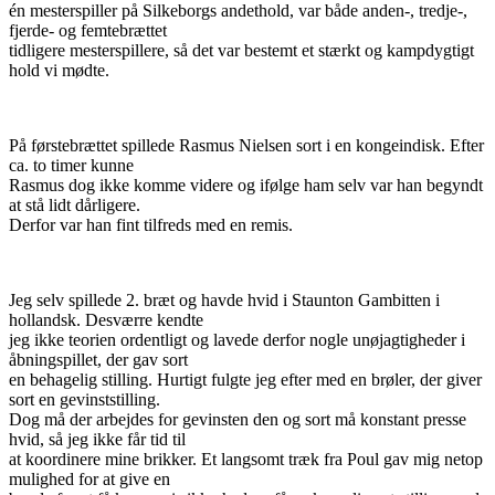
én mesterspiller på Silkeborgs andethold, var både anden-, tredje-,
fjerde- og femtebrættet
tidligere mesterspillere, så det var bestemt et stærkt og kampdygtigt
hold vi mødte.
På førstebrættet spillede Rasmus Nielsen sort i en kongeindisk. Efter
ca. to timer kunne
Rasmus dog ikke komme videre og ifølge ham selv var han begyndt
at stå lidt dårligere.
Derfor var han fint tilfreds med en remis.
Jeg selv spillede 2. bræt og havde hvid i Staunton Gambitten i
hollandsk. Desværre kendte
jeg ikke teorien ordentligt og lavede derfor nogle unøjagtigheder i
åbningspillet, der gav sort
en behagelig stilling. Hurtigt fulgte jeg efter med en brøler, der giver
sort en gevinststilling.
Dog må der arbejdes for gevinsten den og sort må konstant presse
hvid, så jeg ikke får tid til
at koordinere mine brikker. Et langsomt træk fra Poul gav mig netop
mulighed for at give en