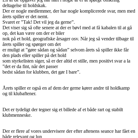
deltagelse til holdskak.
Der er nogle medlemmer, der har nogle komplicerede svar, men med
årets spiller er det nemt.
Svaret er ”Tak! Det vil jeg da gerne”.
Det viser sig så ofte senere at der er bøvl med at få kabalen til at gå
op, det kan være om der er biler
nok på et hold, geografiske årsager osv. Når jeg så vender tilbage til
årets spiller og spørger om det
er muligt at ”gøre sådan og sådan” selvom årets så spiller ikke får
den plads eller spiller på det hold
som styrkelisten siger, så er der altid et stille, men positivt svar a la
”det er da fint, når det passer
bedst sådan for klubben, det gør I bare”.
Årets spiller er også en af dem der gerne kører andre til holdkamp
og til klubaftener.
Det er tydeligt der tegner sig et billede af et både rart og stabilt
klubmenneske.
Der er flere af vores undervisere der efter aftenens seance har fået en
både relevant og lun