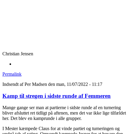
Christian Jensen
Permalink
Indsendt af
Per Madsen
den man, 11/07/2022 - 11:17
Kamp til stregen i sidste runde af Femmeren
Mange gange ser man at partierne i sidste runde af en turnering
bliver afsluttet ret tidligt på aftenen, men det var ikke lige tilfældet
her. Det blev en kamprunde i alle grupper.
I Mester kæmpede Claus for at vinde partiet og turneringen og
undgå tab af rating. Omvendt kæmpede Jesper for at bevare den