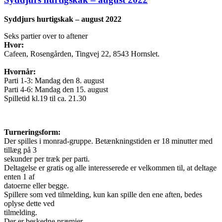
Syddjurs hurtigskak – august 2022
Seks partier over to aftener
Hvor:
Cafeen, Rosengården, Tingvej 22, 8543 Hornslet.
Hvornår:
Parti 1-3: Mandag den 8. august
Parti 4-6: Mandag den 15. august
Spilletid kl.19 til ca. 21.30
Turneringsform:
Der spilles i monrad-gruppe. Betænkningstiden er 18 minutter med
tillæg på 3
sekunder per træk per parti.
Deltagelse er gratis og alle interesserede er velkommen til, at deltage
enten 1 af
datoerne eller begge.
Spillere som ved tilmelding, kun kan spille den ene aften, bedes
oplyse dette ved
tilmelding.
Der er beskedne præmier.