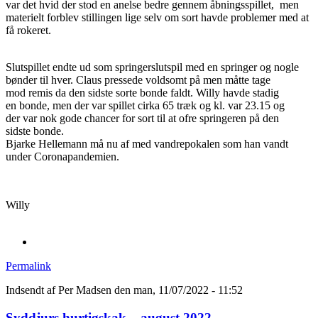
var det hvid der stod en anelse bedre gennem åbningsspillet, men
materielt forblev stillingen lige selv om sort havde problemer med at
få rokeret.
Slutspillet endte ud som springerslutspil med en springer og nogle
bønder til hver. Claus pressede voldsomt på men måtte tage
mod remis da den sidste sorte bonde faldt. Willy havde stadig
en bonde, men der var spillet cirka 65 træk og kl. var 23.15 og
der var nok gode chancer for sort til at ofre springeren på den
sidste bonde.
Bjarke Hellemann må nu af med vandrepokalen som han vandt
under Coronapandemien.
Willy
Permalink
Indsendt af
Per Madsen
den man, 11/07/2022 - 11:52
Syddjurs hurtigskak – august 2022