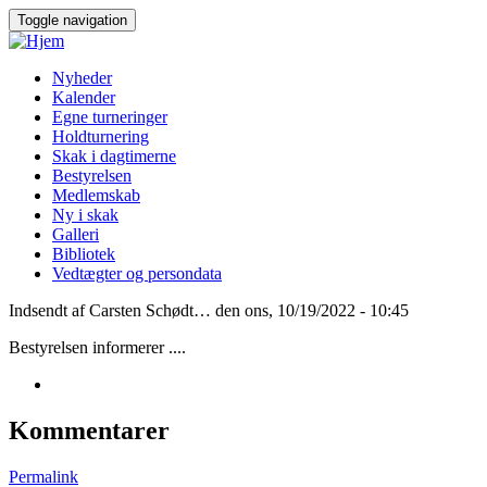
Gå
Toggle navigation
til
hovedindhold
Nyheder
Kalender
Main
Egne turneringer
navigation
Holdturnering
Skak i dagtimerne
Bestyrelsen
Medlemskab
Ny i skak
Galleri
Bibliotek
Vedtægter og persondata
Indsendt af
Carsten Schødt…
den
ons, 10/19/2022 - 10:45
Bestyrelsen informerer ....
Kommentarer
Permalink