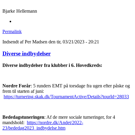
Bjarke Hellemann
Permalink
Indsendt af
Per Madsen
den tir, 03/21/2023 - 20:21
Diverse indbydelser
Diverse indbydelser fra klubber i 6. Hovedkreds:
Nordre Forår
: 5 runders EMT på torsdage fra ugen efter påske og
frem til starten af juni:
https://turnering.skak.dk/TournamentActive/Details?tourId=28033
Bededagstuneringen
: Af de mere sociale turneringer, for 4
mandshold:
https://nordre.dk/Andet/2022-
23/bededag2023_indbydelse.htm