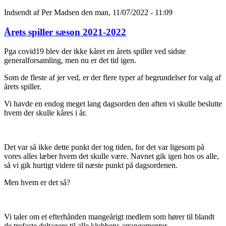
Indsendt af
Per Madsen
den man, 11/07/2022 - 11:09
Årets spiller sæson 2021-2022
Pga covid19 blev der ikke kåret en årets spiller ved sidste
generalforsamling, men nu er det tid igen.
Som de fleste af jer ved, er der flere typer af begrundelser for valg af
årets spiller.
Vi havde en endog meget lang dagsorden den aften vi skulle beslutte
hvem der skulle kåres i år.
Det var så ikke dette punkt der tog tiden, for det var ligesom på
vores alles læber hvem det skulle være. Navnet gik igen hos os alle,
så vi gik hurtigt videre til næste punkt på dagsordenen.
Men hvem er det så?
Vi taler om et efterhånden mangeårigt medlem som hører til blandt
de trofaste deltagere til alle klubbens arrangementer.