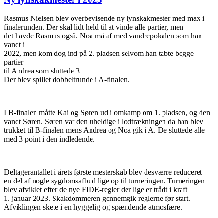
Rasmus Nielsen blev overbevisende ny lynskakmester med max i
finalerunden. Der skal lidt held til at vinde alle partier, men
det havde Rasmus også. Noa må af med vandrepokalen som han
vandt i
2022, men kom dog ind på 2. pladsen selvom han tabte begge
partier
til Andrea som sluttede 3.
Der blev spillet dobbeltrunde i A-finalen.
I B-finalen måtte Kai og Søren ud i omkamp om 1. pladsen, og den
vandt Søren. Søren var den uheldige i lodtrækningen da han blev
trukket til B-finalen mens Andrea og Noa gik i A. De sluttede alle
med 3 point i den indledende.
Deltagerantallet i årets første mesterskab blev desværre reduceret
en del af nogle sygdomsafbud lige op til turneringen. Turneringen
blev afviklet efter de nye FIDE-regler der lige er trådt i kraft
1. januar 2023. Skakdommeren gennemgik reglerne før start.
Afviklingen skete i en hyggelig og spændende atmosfære.