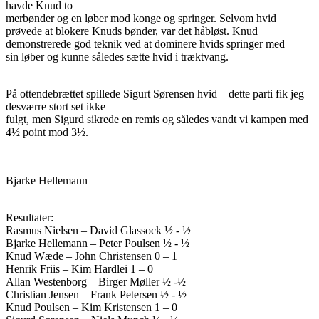
havde Knud to
merbønder og en løber mod konge og springer. Selvom hvid
prøvede at blokere Knuds bønder, var det håbløst. Knud
demonstrerede god teknik ved at dominere hvids springer med
sin løber og kunne således sætte hvid i træktvang.
På ottendebrættet spillede Sigurt Sørensen hvid – dette parti fik jeg
desværre stort set ikke
fulgt, men Sigurd sikrede en remis og således vandt vi kampen med
4½ point mod 3½.
Bjarke Hellemann
Resultater:
Rasmus Nielsen – David Glassock ½ - ½
Bjarke Hellemann – Peter Poulsen ½ - ½
Knud Wæde – John Christensen 0 – 1
Henrik Friis – Kim Hardlei 1 – 0
Allan Westenborg – Birger Møller ½ -½
Christian Jensen – Frank Petersen ½ - ½
Knud Poulsen – Kim Kristensen 1 – 0