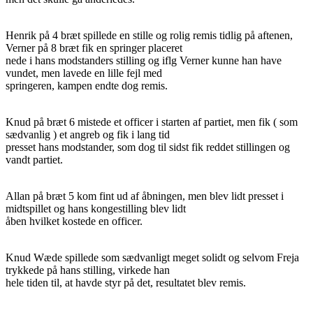
Henrik på 4 bræt spillede en stille og rolig remis tidlig på aftenen,
Verner på 8 bræt fik en springer placeret
nede i hans modstanders stilling og iflg Verner kunne han have
vundet, men lavede en lille fejl med
springeren, kampen endte dog remis.
Knud på bræt 6 mistede et officer i starten af partiet, men fik ( som
sædvanlig ) et angreb og fik i lang tid
presset hans modstander, som dog til sidst fik reddet stillingen og
vandt partiet.
Allan på bræt 5 kom fint ud af åbningen, men blev lidt presset i
midtspillet og hans kongestilling blev lidt
åben hvilket kostede en officer.
Knud Wæde spillede som sædvanligt meget solidt og selvom Freja
trykkede på hans stilling, virkede han
hele tiden til, at havde styr på det, resultatet blev remis.