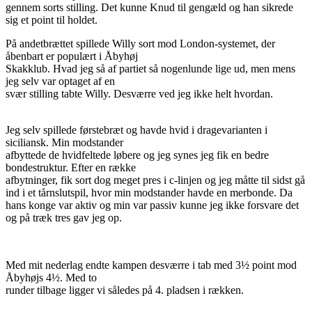
gennem sorts stilling. Det kunne Knud til gengæld og han sikrede
sig et point til holdet.
På andetbrættet spillede Willy sort mod London-systemet, der
åbenbart er populært i Åbyhøj
Skakklub. Hvad jeg så af partiet så nogenlunde lige ud, men mens
jeg selv var optaget af en
svær stilling tabte Willy. Desværre ved jeg ikke helt hvordan.
Jeg selv spillede førstebræt og havde hvid i dragevarianten i
siciliansk. Min modstander
afbyttede de hvidfeltede løbere og jeg synes jeg fik en bedre
bondestruktur. Efter en række
afbytninger, fik sort dog meget pres i c-linjen og jeg måtte til sidst gå
ind i et tårnslutspil, hvor min modstander havde en merbonde. Da
hans konge var aktiv og min var passiv kunne jeg ikke forsvare det
og på træk tres gav jeg op.
Med mit nederlag endte kampen desværre i tab med 3½ point mod
Åbyhøjs 4½. Med to
runder tilbage ligger vi således på 4. pladsen i rækken.