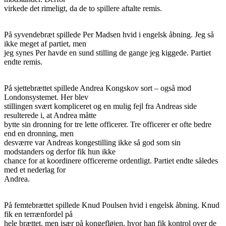
virkede det rimeligt, da de to spillere aftalte remis.
På syvendebræt spillede Per Madsen hvid i engelsk åbning. Jeg så
ikke meget af partiet, men
jeg synes Per havde en sund stilling de gange jeg kiggede. Partiet
endte remis.
På sjettebrættet spillede Andrea Kongskov sort – også mod
Londonsystemet. Her blev
stillingen svært kompliceret og en mulig fejl fra Andreas side
resulterede i, at Andrea måtte
bytte sin dronning for tre lette officerer. Tre officerer er ofte bedre
end en dronning, men
desværre var Andreas kongestilling ikke så god som sin
modstanders og derfor fik hun ikke
chance for at koordinere officererne ordentligt. Partiet endte således
med et nederlag for
Andrea.
På femtebrættet spillede Knud Poulsen hvid i engelsk åbning. Knud
fik en terrænfordel på
hele brættet, men især på kongefløjen, hvor han fik kontrol over de