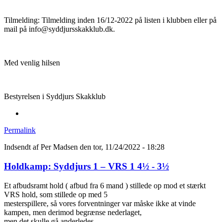
Tilmelding: Tilmelding inden 16/12-2022 på listen i klubben eller på
mail på info@syddjursskakklub.dk.
Med venlig hilsen
Bestyrelsen i Syddjurs Skakklub
Permalink
Indsendt af
Per Madsen
den tor, 11/24/2022 - 18:28
Holdkamp: Syddjurs 1 – VRS 1 4½ - 3½
Et afbudsramt hold ( afbud fra 6 mand ) stillede op mod et stærkt
VRS hold, som stillede op med 5
mesterspillere, så vores forventninger var måske ikke at vinde
kampen, men derimod begrænse nederlaget,
men det skulle gå anderledes.