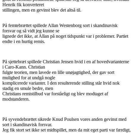
Henrik fik konverteret
stillingen, men en gevinst blev det altså til.
På femtebrættet spillede Allan Westenborg sort i skandinavisk
forsvar og så vidt jeg kunne se
lignede det ikke, at Allan på noget tidspunkt var i problemer. Partiet
endte i en hurtig remis.
På sjettebræt spillede Christian Jensen hvid i en af hovedvarianterne
i Caro-Kann. Christian
fulgte teorien, men lavede en lille unøjagtighed, der gav sort
mulighed for at undgå nogle
komplicerede varianter. I den resulterende stilling står hvid nok
stadig en smule bedre, men
Christians remistilbud var forståeligt og blev modtaget af
modstanderen.
På syvendebrættet sikrede Knud Poulsen vores anden gevinst med
sort i skandinavisk forsvar.
Jeg fik stort set ikke set midtspillet, men da mit eget parti var færdigt,