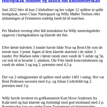
Hurtigskak sommer og match om klubmesterskab
Juni 2022 blev til kun 2 klubaftner og her valgte 12 spillere at spille
hurtigskak, mens Claus Nørregaard og Willy Møller Nielsen efter
afslutningen af Femmeren endelig fandt tid til matchen.
Per Madsen overtog efter lidt instruktion fra Willy turneringsleder
opgaven i hurtigskakken og klarede det fint.
Efter første halvdels 3 runder havde både Noa og Bent-Ole som de
eneste max 3 point. Ingen af dem klarede skærene i de sidste 3
runder. Per Madsen tabte i første runde men vandt de 5 sidste og 5p.
var nok til at besætte 1. pladsen. Ole Friis fandt koncentrationen og
vandt de sidste 3 og tog 2. præmien med 4,5 p.
Der var 2 ratingpræmier til spillere med under 1401 i rating. Her var
Bent Pedersen suveræn med 4 p. og Johan Cederfeldt tog 2.
præmien med 3 p.
Willy havde inviteret en golfkammerat Kurt Hove Andersen fra
Kalø med og han klarede sig fortrinligt mod god modstand med 2 p.
Rundetavlen kan ses under Egne Turneringer på hjemmesiden.