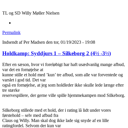
TL og SD Willy Møller Nielsen
Permalink
Indsendt af
Per Madsen
den tor, 01/19/2023 - 19:08
Holdkamp: Syddjurs 1 – Silkeborg 2 (4½ -3½)
Efter en sæson, hvor vi foreløbigt har haft usædvanlig mange afbud,
var det en fornøjelse at
kunne stille et hold med ’kun’ tre afbud, som alle var forventede og
varslet i god tid. Det var
også en fornøjelse, at jeg som holdleder ikke skulle lede længe efter
tre stærke
reservespillere, der gerne ville spille hjemmekampen mod Silkeborg.
Silkeborg stillede med et hold, der i rating lå lidt under vores
førstehold – selv med afbud fra
Claus og Willy. Man skal dog ikke lade sig snyde af en lille
ratingfordel. Selvom der kun var