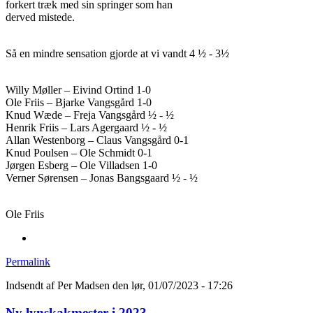
forkert træk med sin springer som han
derved mistede.
Så en mindre sensation gjorde at vi vandt 4 ½ - 3½
Willy Møller – Eivind Ortind 1-0
Ole Friis – Bjarke Vangsgård 1-0
Knud Wæde – Freja Vangsgård ½ - ½
Henrik Friis – Lars Agergaard ½ - ½
Allan Westenborg – Claus Vangsgård 0-1
Knud Poulsen – Ole Schmidt 0-1
Jørgen Esberg – Ole Villadsen 1-0
Verner Sørensen – Jonas Bangsgaard ½ - ½
Ole Friis
Permalink
Indsendt af
Per Madsen
den lør, 01/07/2023 - 17:26
Ny lynskakmester i 2023