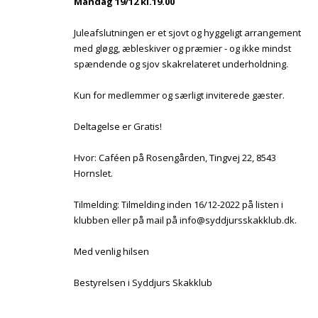
Mandag 19/12 kl.19.00
Juleafslutningen er et sjovt og hyggeligt arrangement
med gløgg, æbleskiver og præmier - og ikke mindst
spændende og sjov skakrelateret underholdning.
Kun for medlemmer og særligt inviterede gæster.
Deltagelse er Gratis!
Hvor: Caféen på Rosengården, Tingvej 22, 8543
Hornslet.
Tilmelding: Tilmelding inden 16/12-2022 på listen i
klubben eller på mail på info@syddjursskakklub.dk.
Med venlig hilsen
Bestyrelsen i Syddjurs Skakklub