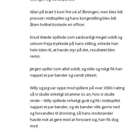
Allan på bræt 5 kom fint ud af åbningen, men blev lidt
presset i midtspillet og hans kongestilling blev lidt
åben hvilket kostede en officer.
Knud Wæde spillede som sædvanligt meget solidt og
selvom Freja trykkede på hans stilling, virkede han
hele tiden til, at havde styr på det, resultatet blev
remis.
Jørgen spiller som altid solidt, og stille og roligt fik han
nappet et par bønder og vandt sikkert.
Willy og jeg var oppe mod spillere på over 2000 i rating
så vi skulle virkeligt stramme os an, hvis vi skulle
vinde – Willy spillede virkeligt godt og fik i midtspillet
nappet et par bønder, og de bønder ville gerne ned
og forvandles til dronning, så hans modstander
havde nok at gøre med at forsvare sig, han fik dog
mod