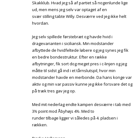
Skakklub. Hvad jeg så af partiet så nogenlunde lige
ud, men mens jeg selv var optaget af en
svær stilling tabte Willy. Desværre ved jeg ikke helt
hvordan.
Jeg selv spillede førstebræt og havde hvid i
dragevarianten i siciliansk. Min modstander
afbyttede de hvidfeltede løbere og jeg synes jeg fik
en bedre bondestruktur. Efter en række
afbytninger, fik sort dog meget pres i c-linjen og jeg
måtte til sidst gå ind i et tårnslutspil, hvor min
modstander havde en merbonde. Da hans konge var
aktiv og min var passiv kunne jeg ikke forsvare det og
på træk tres gav jeg op.
Med mit nederlag endte kampen desværre i tab med
3½ point mod Åbyhøjs 4½. Med to
runder tilbage ligger vi således på 4. pladsen i
rækken.