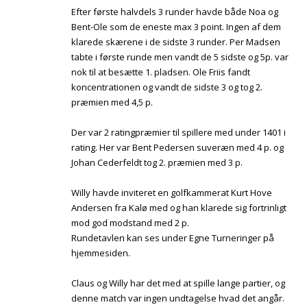
Efter første halvdels 3 runder havde både Noa og
Bent-Ole som de eneste max 3 point. Ingen af dem
klarede skærene i de sidste 3 runder. Per Madsen
tabte i første runde men vandt de 5 sidste og 5p. var
nok til at besætte 1. pladsen. Ole Friis fandt
koncentrationen og vandt de sidste 3 og tog 2.
præmien med 4,5 p.
Der var 2 ratingpræmier til spillere med under 1401 i
rating. Her var Bent Pedersen suveræn med 4 p. og
Johan Cederfeldt tog 2. præmien med 3 p.
Willy havde inviteret en golfkammerat Kurt Hove
Andersen fra Kalø med og han klarede sig fortrinligt
mod god modstand med 2 p.
Rundetavlen kan ses under Egne Turneringer på
hjemmesiden.
Claus og Willy har det med at spille lange partier, og
denne match var ingen undtagelse hvad det angår.