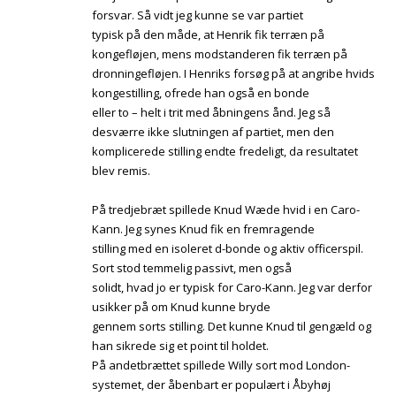
forsvar. Så vidt jeg kunne se var partiet
typisk på den måde, at Henrik fik terræn på
kongefløjen, mens modstanderen fik terræn på
dronningefløjen. I Henriks forsøg på at angribe hvids
kongestilling, ofrede han også en bonde
eller to – helt i trit med åbningens ånd. Jeg så
desværre ikke slutningen af partiet, men den
komplicerede stilling endte fredeligt, da resultatet
blev remis.
På tredjebræt spillede Knud Wæde hvid i en Caro-
Kann. Jeg synes Knud fik en fremragende
stilling med en isoleret d-bonde og aktiv officerspil.
Sort stod temmelig passivt, men også
solidt, hvad jo er typisk for Caro-Kann. Jeg var derfor
usikker på om Knud kunne bryde
gennem sorts stilling. Det kunne Knud til gengæld og
han sikrede sig et point til holdet.
På andetbrættet spillede Willy sort mod London-
systemet, der åbenbart er populært i Åbyhøj