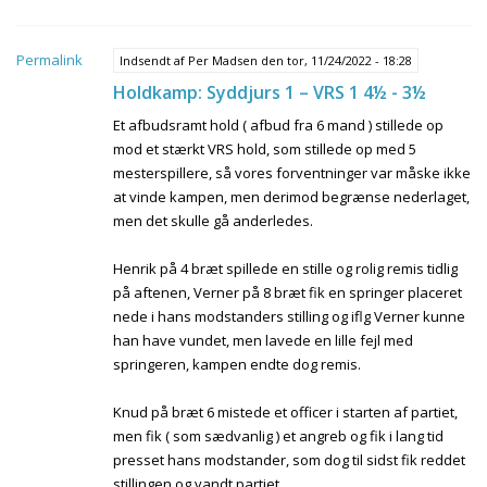
Permalink
Indsendt af
Per Madsen
den tor, 11/24/2022 - 18:28
Holdkamp: Syddjurs 1 – VRS 1 4½ - 3½
Et afbudsramt hold ( afbud fra 6 mand ) stillede op
mod et stærkt VRS hold, som stillede op med 5
mesterspillere, så vores forventninger var måske ikke
at vinde kampen, men derimod begrænse nederlaget,
men det skulle gå anderledes.
Henrik på 4 bræt spillede en stille og rolig remis tidlig
på aftenen, Verner på 8 bræt fik en springer placeret
nede i hans modstanders stilling og iflg Verner kunne
han have vundet, men lavede en lille fejl med
springeren, kampen endte dog remis.
Knud på bræt 6 mistede et officer i starten af partiet,
men fik ( som sædvanlig ) et angreb og fik i lang tid
presset hans modstander, som dog til sidst fik reddet
stillingen og vandt partiet.