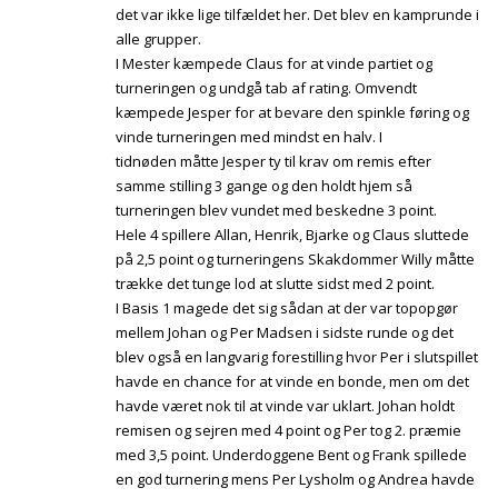
det var ikke lige tilfældet her. Det blev en kamprunde i
alle grupper.
I Mester kæmpede Claus for at vinde partiet og
turneringen og undgå tab af rating. Omvendt
kæmpede Jesper for at bevare den spinkle føring og
vinde turneringen med mindst en halv. I
tidnøden måtte Jesper ty til krav om remis efter
samme stilling 3 gange og den holdt hjem så
turneringen blev vundet med beskedne 3 point.
Hele 4 spillere Allan, Henrik, Bjarke og Claus sluttede
på 2,5 point og turneringens Skakdommer Willy måtte
trække det tunge lod at slutte sidst med 2 point.
I Basis 1 magede det sig sådan at der var topopgør
mellem Johan og Per Madsen i sidste runde og det
blev også en langvarig forestilling hvor Per i slutspillet
havde en chance for at vinde en bonde, men om det
havde været nok til at vinde var uklart. Johan holdt
remisen og sejren med 4 point og Per tog 2. præmie
med 3,5 point. Underdoggene Bent og Frank spillede
en god turnering mens Per Lysholm og Andrea havde