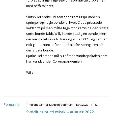
forblev stillingen lige selv om sort havde problemer
med at få rokeret.
Slutspillet endte ud som springerslutspil med en
springer og nogle bønder til hver. Claus pressede
voldsomt på men måtte tage mod remis da den sidste
sorte bonde faldt. Willy havde stadig en bonde, men
der var spillet cirka 65 træk og kl. var 23.15 og der var
nok gode chancer for sort til at ofre springeren på
den sidste bonde.
Bjarke Hellemann må nu af med vandrepokalen som
han vandt under Coronapandemien.
Willy
Permalink
Indsendt af
Per Madsen
den man, 11/07/2022 - 11:52
Syddjurs hurtigskak – august 2022