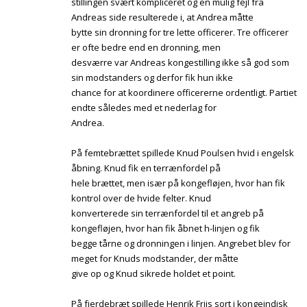
stillingen svært kompliceret og en mulig fejl fra
Andreas side resulterede i, at Andrea måtte
bytte sin dronning for tre lette officerer. Tre officerer
er ofte bedre end en dronning, men
desværre var Andreas kongestilling ikke så god som
sin modstanders og derfor fik hun ikke
chance for at koordinere officererne ordentligt. Partiet
endte således med et nederlag for
Andrea.
På femtebrættet spillede Knud Poulsen hvid i engelsk
åbning. Knud fik en terrænfordel på
hele brættet, men især på kongefløjen, hvor han fik
kontrol over de hvide felter. Knud
konverterede sin terrænfordel til et angreb på
kongefløjen, hvor han fik åbnet h-linjen og fik
begge tårne og dronningen i linjen. Angrebet blev for
meget for Knuds modstander, der måtte
give op og Knud sikrede holdet et point.
På fjerdebræt spillede Henrik Friis sort i kongeindisk