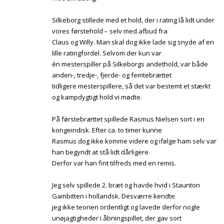
Silkeborg stillede med et hold, der i rating lå lidt under
vores førstehold – selv med afbud fra
Claus og Willy. Man skal dog ikke lade sig snyde af en
lille ratingfordel. Selvom der kun var
én mesterspiller på Silkeborgs andethold, var både
anden-, tredje-, fjerde- og femtebrættet
tidligere mesterspillere, så det var bestemt et stærkt
og kampdygtigt hold vi mødte.
På førstebrættet spillede Rasmus Nielsen sort i en
kongeindisk. Efter ca. to timer kunne
Rasmus dog ikke komme videre og ifølge ham selv var
han begyndt at stå lidt dårligere.
Derfor var han fint tilfreds med en remis.
Jeg selv spillede 2. bræt og havde hvid i Staunton
Gambitten i hollandsk. Desværre kendte
jeg ikke teorien ordentligt og lavede derfor nogle
unøjagtigheder i åbningspillet, der gav sort