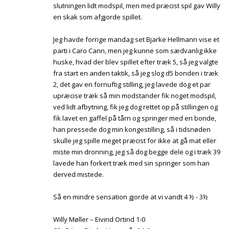
slutningen lidt modspil, men med præcist spil gav Willy
en skak som afgjorde spillet.
Jeg havde forrige mandag set Bjarke Hellmann vise et
parti i Caro Cann, men jeg kunne som sædvanlig ikke
huske, hvad der blev spillet efter træk 5, så jeg valgte
fra start en anden taktik, så jeg slog d5 bonden i træk
2, det gav en fornuftig stilling, jeg lavede dog et par
upræcise træk så min modstander fik noget modspil,
ved lidt afbytning, fik jeg dog rettet op på stillingen og
fik lavet en gaffel på tårn og springer med en bonde,
han pressede dog min kongestilling, så i tidsnøden
skulle jeg spille meget præcist for ikke at gå mat eller
miste min dronning, jeg så dog begge dele og i træk 39
lavede han forkert træk med sin springer som han
derved mistede.
Så en mindre sensation gjorde at vi vandt 4 ½ - 3½
Willy Møller – Eivind Ortind 1-0