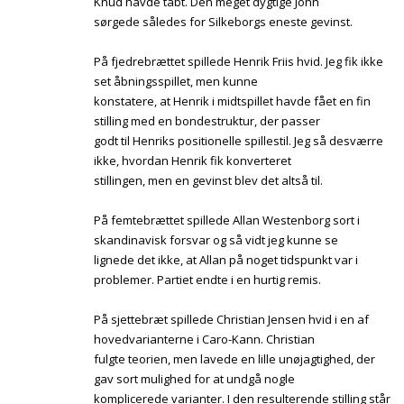
Knud havde tabt. Den meget dygtige John
sørgede således for Silkeborgs eneste gevinst.
På fjedrebrættet spillede Henrik Friis hvid. Jeg fik ikke
set åbningsspillet, men kunne
konstatere, at Henrik i midtspillet havde fået en fin
stilling med en bondestruktur, der passer
godt til Henriks positionelle spillestil. Jeg så desværre
ikke, hvordan Henrik fik konverteret
stillingen, men en gevinst blev det altså til.
På femtebrættet spillede Allan Westenborg sort i
skandinavisk forsvar og så vidt jeg kunne se
lignede det ikke, at Allan på noget tidspunkt var i
problemer. Partiet endte i en hurtig remis.
På sjettebræt spillede Christian Jensen hvid i en af
hovedvarianterne i Caro-Kann. Christian
fulgte teorien, men lavede en lille unøjagtighed, der
gav sort mulighed for at undgå nogle
komplicerede varianter. I den resulterende stilling står