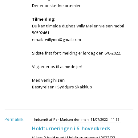
Der er beskedne præmier.
Tilmelding:
Du kan tilmelde dig hos Willy Møller Nielsen mobil
50592461
email: willymn@gmail.com
Sidste frist for tilmelding er lørdag den 6/8-2022.
Vi glæder os til at møde jer!
Med venlig hilsen
Bestyrelsen i Syddjurs Skakklub
Permalink
Indsendt af
Per Madsen
den man, 11/07/2022 - 11:55
Holdturneringen i 6. hovedkreds
Vi har 2 hold med i Holdturneringen i 2022/23.