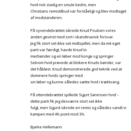
hvid nok stadig en smule bedre, men
Christians remistilbud var forståeligt og blev modtaget
af modstanderen.
På syvendebrættet sikrede Knud Poulsen vores
anden gevinst med sort i skandinavisk forsvar.
Jeg fik stort set ikke set midtspillet, men da mit eget
parti var færdigt, havde Knud to
merbønder og en løber mod konge og springer.
Selvom hvid prøvede at blokere Knuds bønder, var
det håbløst. Knud demonstrerede god teknik ved at
dominere hvids springer med
sin løber og kunne således sætte hvid i træktvang.
På ottendebrættet spillede Sigurt Sørensen hvid –
dette parti fik jeg desværre stort set ikke
fulgt, men Sigurd sikrede en remis og således vandt vi
kampen med 4½ point mod 3½.
Bjarke Hellemann