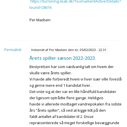
https://turnering.skak.dk/TournamentActive/Details?
tourId=28016
Per Madsen
Permalink
Indsendt af
Per Madsen
den tir, 05/02/2023 - 22:31
Årets spiller sæson 2022-2023
Bestyrelsen har som sædvanlig talt om hvem der
skulle være årets spiller.
Vi havde alle forberedt hvem vi hver især ville foreslå
og gerne mere end 1 kandidat hver.
Det viste sig at der var en lille håndfuld kandidater
der ligesom optrådte flere gange. Heldigvis
havde vi allerede modtaget vandrepokalen fra sidste
års ”årets spiller”, så ved at kigge lidt på den
faldt antallet af kandidater til 2. Disse
repræsenterede så meget forskellige bevæggrunde