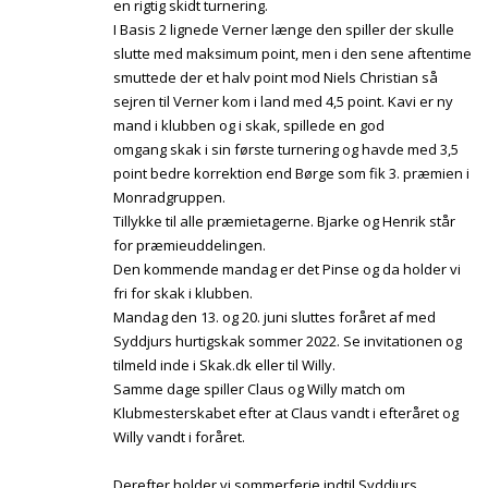
en rigtig skidt turnering.
I Basis 2 lignede Verner længe den spiller der skulle
slutte med maksimum point, men i den sene aftentime
smuttede der et halv point mod Niels Christian så
sejren til Verner kom i land med 4,5 point. Kavi er ny
mand i klubben og i skak, spillede en god
omgang skak i sin første turnering og havde med 3,5
point bedre korrektion end Børge som fik 3. præmien i
Monradgruppen.
Tillykke til alle præmietagerne. Bjarke og Henrik står
for præmieuddelingen.
Den kommende mandag er det Pinse og da holder vi
fri for skak i klubben.
Mandag den 13. og 20. juni sluttes foråret af med
Syddjurs hurtigskak sommer 2022. Se invitationen og
tilmeld inde i Skak.dk eller til Willy.
Samme dage spiller Claus og Willy match om
Klubmesterskabet efter at Claus vandt i efteråret og
Willy vandt i foråret.
Derefter holder vi sommerferie indtil Syddjurs