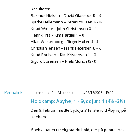
Resultater:
Rasmus Nielsen – David Glassock ½ - ½
Bjarke Hellemann – Peter Poulsen ½ - ½
Knud Wæde – John Christensen 0 – 1
Henrik Friis – Kim Hardlei 1 – 0
Allan Westenborg – Birger Møller ½ -½
Christian Jensen – Frank Petersen ½ - ½
Knud Poulsen – Kim Kristensen 1 – 0
Sigurd Sørensen – Niels Munch ½ - ½
Permalink
Indsendt af
Per Madsen
den ons, 02/15/2023 - 19:19
Holdkamp: Åbyhøj 1 - Syddjurs 1 (4½ -3½)
Den 9. februar mødte Syddjurs’ førstehold Åbyhøj på
udebane.
Åbyhøj har et rimelig stærkt hold, der på papiret nok