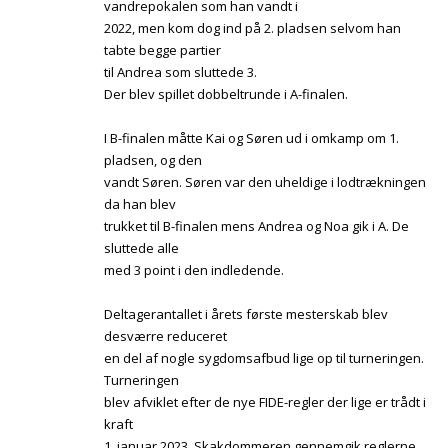
vandrepokalen som han vandt i
2022, men kom dog ind på 2. pladsen selvom han
tabte begge partier
til Andrea som sluttede 3.
Der blev spillet dobbeltrunde i A-finalen.
I B-finalen måtte Kai og Søren ud i omkamp om 1.
pladsen, og den
vandt Søren. Søren var den uheldige i lodtrækningen
da han blev
trukket til B-finalen mens Andrea og Noa gik i A. De
sluttede alle
med 3 point i den indledende.
Deltagerantallet i årets første mesterskab blev
desværre reduceret
en del af nogle sygdomsafbud lige op til turneringen.
Turneringen
blev afviklet efter de nye FIDE-regler der lige er trådt i
kraft
1. januar 2023. Skakdommeren gennemgik reglerne