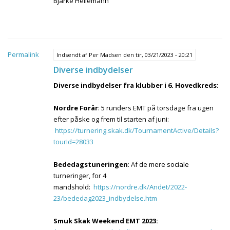
Bjarke Hellemann
Permalink
Indsendt af
Per Madsen
den tir, 03/21/2023 - 20:21
Diverse indbydelser
Diverse indbydelser fra klubber i 6. Hovedkreds:
Nordre Forår
: 5 runders EMT på torsdage fra ugen
efter påske og frem til starten af juni:
https://turnering.skak.dk/TournamentActive/Details?
tourId=28033
Bededagstuneringen
: Af de mere sociale
turneringer, for 4
mandshold:
https://nordre.dk/Andet/2022-
23/bededag2023_indbydelse.htm
Smuk Skak Weekend EMT 2023: