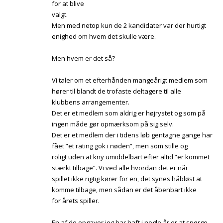
for at blive
valgt.
Men med netop kun de 2 kandidater var der hurtigt
enighed om hvem det skulle være.
Men hvem er det så?
Vi taler om et efterhånden mangeårigt medlem som
hører til blandt de trofaste deltagere til alle
klubbens arrangementer.
Det er et medlem som aldrig er højrystet og som på
ingen måde gør opmærksom på sig selv.
Det er et medlem der i tidens løb gentagne gange har
fået ”et rating gok i nøden”, men som stille og
roligt uden at kny umiddelbart efter altid ”er kommet
stærkt tilbage”. Vi ved alle hvordan det er når
spillet ikke rigtig kører for en, det synes håbløst at
komme tilbage, men sådan er det åbenbart ikke
for årets spiller.
En af de opgaver jeg har haft i nogle år er at spørge