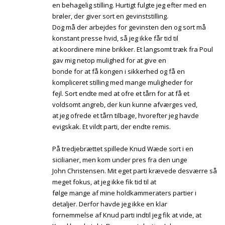
en behagelig stilling. Hurtigt fulgte jeg efter med en
brøler, der giver sort en gevinststilling.
Dog må der arbejdes for gevinsten den og sort må
konstant presse hvid, så jeg ikke får tid til
at koordinere mine brikker. Et langsomt træk fra Poul
gav mig netop mulighed for at give en
bonde for at få kongen i sikkerhed og få en
kompliceret stilling med mange muligheder for
fejl. Sort endte med at ofre et tårn for at få et
voldsomt angreb, der kun kunne afværges ved,
at jeg ofrede et tårn tilbage, hvorefter jeg havde
evigskak. Et vildt parti, der endte remis.
På tredjebrættet spillede Knud Wæde sort i en
sicilianer, men kom under pres fra den unge
John Christensen. Mit eget parti krævede desværre så
meget fokus, at jeg ikke fik tid til at
følge mange af mine holdkammeraters partier i
detaljer. Derfor havde jeg ikke en klar
fornemmelse af Knud parti indtil jeg fik at vide, at