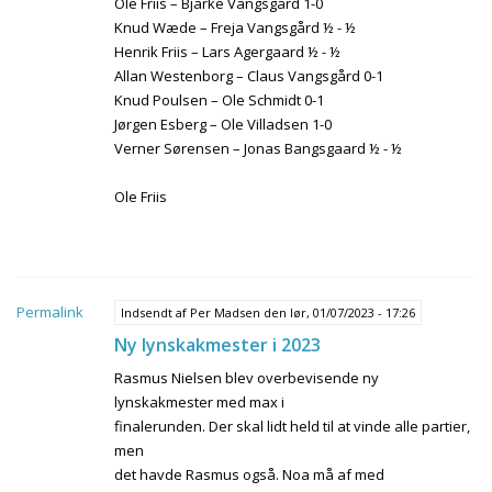
Ole Friis – Bjarke Vangsgård 1-0
Knud Wæde – Freja Vangsgård ½ - ½
Henrik Friis – Lars Agergaard ½ - ½
Allan Westenborg – Claus Vangsgård 0-1
Knud Poulsen – Ole Schmidt 0-1
Jørgen Esberg – Ole Villadsen 1-0
Verner Sørensen – Jonas Bangsgaard ½ - ½
Ole Friis
Permalink
Indsendt af
Per Madsen
den lør, 01/07/2023 - 17:26
Ny lynskakmester i 2023
Rasmus Nielsen blev overbevisende ny
lynskakmester med max i
finalerunden. Der skal lidt held til at vinde alle partier,
men
det havde Rasmus også. Noa må af med