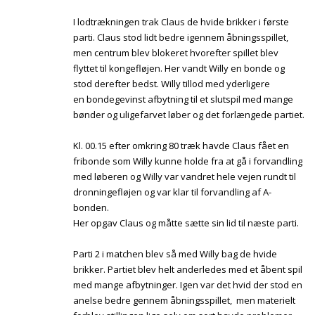
I lodtrækningen trak Claus de hvide brikker i første
parti. Claus stod lidt bedre igennem åbningsspillet,
men centrum blev blokeret hvorefter spillet blev
flyttet til kongefløjen. Her vandt Willy en bonde og
stod derefter bedst. Willy tillod med yderligere
en bondegevinst afbytning til et slutspil med mange
bønder og uligefarvet løber og det forlængede partiet.
Kl. 00.15 efter omkring 80 træk havde Claus fået en
fribonde som Willy kunne holde fra at gå i forvandling
med løberen og Willy var vandret hele vejen rundt til
dronningefløjen og var klar til forvandling af A-
bonden.
Her opgav Claus og måtte sætte sin lid til næste parti.
Parti 2 i matchen blev så med Willy bag de hvide
brikker. Partiet blev helt anderledes med et åbent spil
med mange afbytninger. Igen var det hvid der stod en
anelse bedre gennem åbningsspillet, men materielt