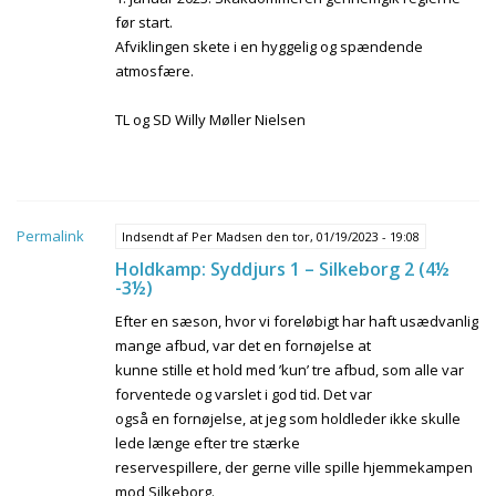
før start.
Afviklingen skete i en hyggelig og spændende
atmosfære.
TL og SD Willy Møller Nielsen
Permalink
Indsendt af
Per Madsen
den tor, 01/19/2023 - 19:08
Holdkamp: Syddjurs 1 – Silkeborg 2 (4½
-3½)
Efter en sæson, hvor vi foreløbigt har haft usædvanlig
mange afbud, var det en fornøjelse at
kunne stille et hold med ’kun’ tre afbud, som alle var
forventede og varslet i god tid. Det var
også en fornøjelse, at jeg som holdleder ikke skulle
lede længe efter tre stærke
reservespillere, der gerne ville spille hjemmekampen
mod Silkeborg.