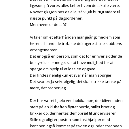
ligesom på vores alles læber hvem det skulle være.
Navnet gik igen hos os alle, så vi gik hurtigt videre til
næste punkt på dagsordenen.
Men hvem er det så?
Vi taler om et efterhånden mangeårigt medlem som
hører til blandt de trofaste deltagere til alle klubbens
arrangementer.
Det er også en person, som det for enhver siddende
bestyrelse, er meget rar at have mulighed for at
spørge om hjælp til at løse en opgave.
Der findes nemlig kun et svar når man spørger.
Det svar er: Ja selvfølgelig, det skal du ikke tænke på
mere, det ordner jeg.
Der har været hjælp ved holdkampe, der bliver inden
start på en klubaften flyttet borde, stillet bræt og
brikker op, der hentes demobræt til underviseren.
Stille og roligt er posten som fast hjælper med
kantinen også kommet på tavlen og under coronaen