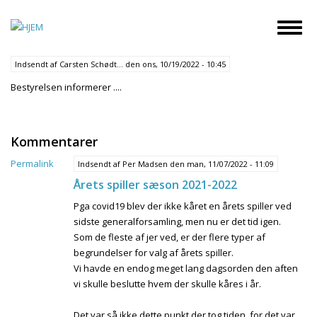
Gå
til
Toggl
hovedindhold
naviga
Indsendt af
Carsten Schødt…
den
ons, 10/19/2022 - 10:45
Bestyrelsen informerer ....
Kommentarer
Permalink
Indsendt af
Per Madsen
den man, 11/07/2022 - 11:09
Årets spiller sæson 2021-2022
Pga covid19 blev der ikke kåret en årets spiller ved
sidste generalforsamling, men nu er det tid igen.
Som de fleste af jer ved, er der flere typer af
begrundelser for valg af årets spiller.
Vi havde en endog meget lang dagsorden den aften
vi skulle beslutte hvem der skulle kåres i år.
Det var så ikke dette punkt der tog tiden, for det var